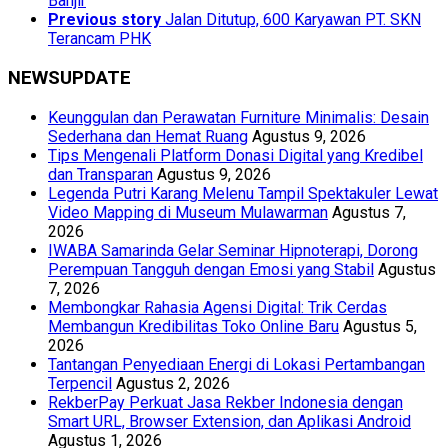
Banjir
Previous story
Jalan Ditutup, 600 Karyawan PT. SKN
Terancam PHK
NEWSUPDATE
Keunggulan dan Perawatan Furniture Minimalis: Desain
Sederhana dan Hemat Ruang
Agustus 9, 2026
Tips Mengenali Platform Donasi Digital yang Kredibel
dan Transparan
Agustus 9, 2026
Legenda Putri Karang Melenu Tampil Spektakuler Lewat
Video Mapping di Museum Mulawarman
Agustus 7,
2026
IWABA Samarinda Gelar Seminar Hipnoterapi, Dorong
Perempuan Tangguh dengan Emosi yang Stabil
Agustus
7, 2026
Membongkar Rahasia Agensi Digital: Trik Cerdas
Membangun Kredibilitas Toko Online Baru
Agustus 5,
2026
Tantangan Penyediaan Energi di Lokasi Pertambangan
Terpencil
Agustus 2, 2026
RekberPay Perkuat Jasa Rekber Indonesia dengan
Smart URL, Browser Extension, dan Aplikasi Android
Agustus 1, 2026