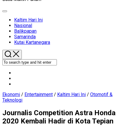
Expand
Menu
Current
Kaltim Hari Ini
Page
Nasional
Parent
Balikpapan
Samarinda
Kutai Kartanegara
Ekonomi
/
Entertainment
/
Kaltim Hari Ini
/
Otomotif &
Teknologi
Journalis Competition Astra Honda
2020 Kembali Hadir di Kota Tepian