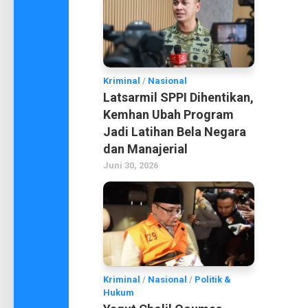
Kriminal
/
Nasional
Latsarmil SPPI Dihentikan,
Kemhan Ubah Program
Jadi Latihan Bela Negara
dan Manajerial
Juni 30, 2026
Kriminal
/
Nasional
/
Politik &
Hukum