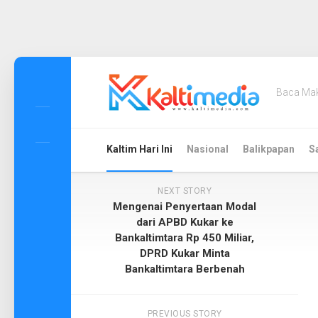
Skip
to
Baca Ma
content
Kaltim Hari Ini
Nasional
Balikpapan
S
NEXT STORY
Mengenai Penyertaan Modal
dari APBD Kukar ke
Bankaltimtara Rp 450 Miliar,
DPRD Kukar Minta
Bankaltimtara Berbenah
PREVIOUS STORY