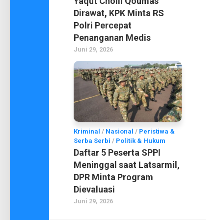
Yaqut Cholil Qoumas
Dirawat, KPK Minta RS
Polri Percepat
Penanganan Medis
Juni 29, 2026
Kriminal
/
Nasional
/
Peristiwa &
Serba Serbi
/
Politik & Hukum
Daftar 5 Peserta SPPI
Meninggal saat Latsarmil,
DPR Minta Program
Dievaluasi
Juni 29, 2026