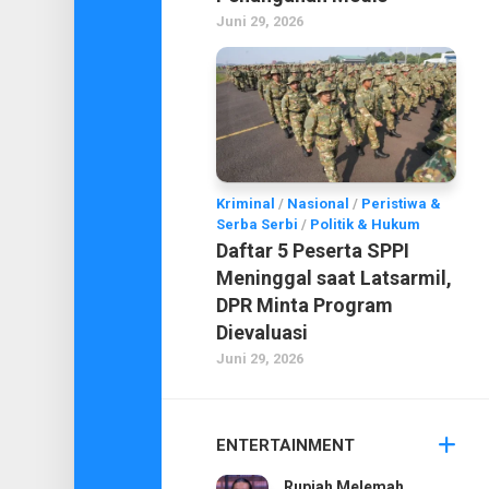
Juni 29, 2026
Kriminal
/
Nasional
/
Peristiwa &
Serba Serbi
/
Politik & Hukum
Daftar 5 Peserta SPPI
Meninggal saat Latsarmil,
DPR Minta Program
Dievaluasi
Juni 29, 2026
ENTERTAINMENT
Rupiah Melemah,