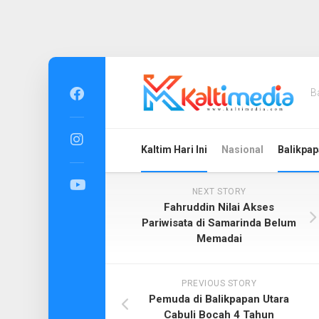
Skip
to
B
content
Kaltim Hari Ini
Nasional
Balikpap
NEXT STORY
Fahruddin Nilai Akses
Pariwisata di Samarinda Belum
Memadai
PREVIOUS STORY
Pemuda di Balikpapan Utara
Cabuli Bocah 4 Tahun