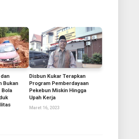
Disbun Kukar Terapkan
 dan
Program Pemberdayaan
n Bukan
Pekebun Miskin Hingga
 Bola
Upah Kerja
duk
litas
Maret 16, 2023