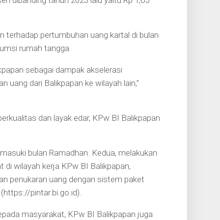
en dibanding tahun 2023 lalu yaitu Rp 1,65
n terhadap pertumbuhan uang kartal di bulan
umsi rumah tangga.
likpapan sebagai dampak akselerasi
ang dari Balikpapan ke wilayah lain,”
rkualitas dan layak edar, KPw BI Balikpapan
emasuki bulan Ramadhan. Kedua, melakukan
 di wilayah kerja KPw BI Balikpapan,
nan penukaran uang dengan sistem paket
ttps://pintar.bi.go.id).
epada masyarakat, KPw BI Balikpapan juga