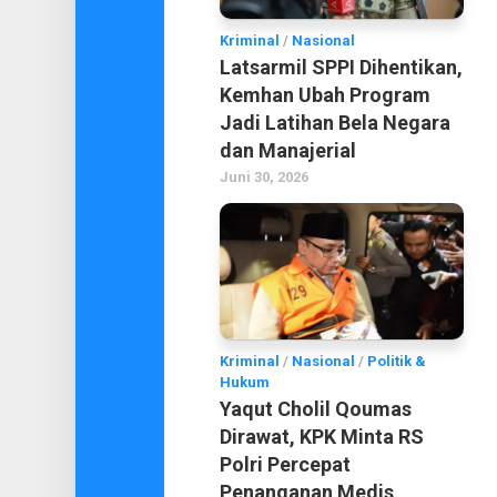
Kriminal
/
Nasional
Latsarmil SPPI Dihentikan,
Kemhan Ubah Program
Jadi Latihan Bela Negara
dan Manajerial
Juni 30, 2026
Kriminal
/
Nasional
/
Politik &
Hukum
Yaqut Cholil Qoumas
Dirawat, KPK Minta RS
Polri Percepat
Penanganan Medis