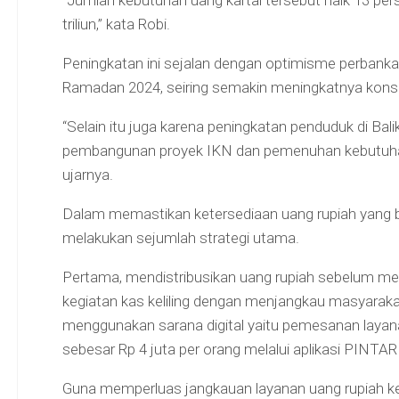
“Jumlah kebutuhan uang kartal tersebut naik 13 pers
triliun,” kata Robi.
Peningkatan ini sejalan dengan optimisme perbanka
Ramadan 2024, seiring semakin meningkatnya kons
“Selain itu juga karena peningkatan penduduk di Ba
pembangunan proyek IKN dan pemenuhan kebutuhan u
ujarnya.
Dalam memastikan ketersediaan uang rupiah yang be
melakukan sejumlah strategi utama.
Pertama, mendistribusikan uang rupiah sebelum m
kegiatan kas keliling dengan menjangkau masyarakat
menggunakan sarana digital yaitu pemesanan laya
sebesar Rp 4 juta per orang melalui aplikasi PINTAR (h
Guna memperluas jangkauan layanan uang rupiah k