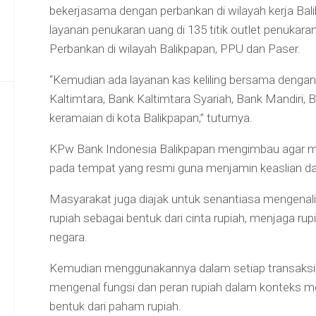
bekerjasama dengan perbankan di wilayah kerja Bal
layanan penukaran uang di 135 titik outlet penukaran
Perbankan di wilayah Balikpapan, PPU dan Paser.
“Kemudian ada layanan kas keliling bersama dengan
Kaltimtara, Bank Kaltimtara Syariah, Bank Mandiri, 
keramaian di kota Balikpapan,” tuturnya.
KPw Bank Indonesia Balikpapan mengimbau agar m
pada tempat yang resmi guna menjamin keaslian dan
Masyarakat juga diajak untuk senantiasa mengenali c
rupiah sebagai bentuk dari cinta rupiah, menjaga r
negara.
Kemudian menggunakannya dalam setiap transaksi s
mengenal fungsi dan peran rupiah dalam konteks m
bentuk dari paham rupiah.