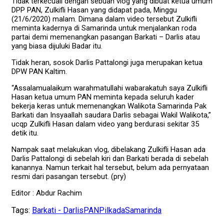
Tidak terkecuali dengan sebuah vlog yang dibuat ketua umum
DPP PAN, Zulkifli Hasan yang didapat pada, Minggu
(21/6/2020) malam. Dimana dalam video tersebut Zulkifli
meminta kadernya di Samarinda untuk menjalankan roda
partai demi memenangkan pasangan Barkati – Darlis atau
yang biasa dijuluki Badar itu.
Tidak heran, sosok Darlis Pattalongi juga merupakan ketua
DPW PAN Kaltim.
“Assalamualaikum warahmatullahi wabarakatuh saya Zulkifli
Hasan ketua umum PAN meminta kepada seluruh kader
bekerja keras untuk memenangkan Walikota Samarinda Pak
Barkati dan Insyaallah saudara Darlis sebagai Wakil Walikota,”
ucqp Zulkifli Hasan dalam video yang berdurasi sekitar 35
detik itu.
Nampak saat melakukan vlog, dibelakang Zulkifli Hasan ada
Darlis Pattalongi di sebelah kiri dan Barkati berada di sebelah
kanannya. Namun terkait hal tersebut, belum ada pernyataan
resmi dari pasangan tersebut. (pry)
Editor : Abdur Rachim
Tags:
Barkati - Darlis
PAN
Pilkada
Samarinda