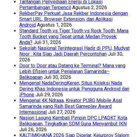
Tantangan Penyediaan Energi di Lokasi
Pertambangan Terpencil
Agustus 2, 2026
RekberPay Perkuat Jasa Rekber Indonesia dengan
Smart URL, Browser Extension, dan Aplikasi
Android
Agustus 1, 2026
Standard Tooth vs Tiger Tooth vs Rock Tooth: Mana
Tooth Bucket yang Tepat untuk Medan Proyek
Anda?
Juli 31, 2026
Sekolah Nasional Terintegrasi Hadir di PPU, Mudyat
Noor : Kita Siap Jadi Daerah Percontohan
Juli 30,
2026
Door to Door atau Datang ke Terminal? Mana yang
Lebih Efisien untuk Perjalanan Samarinda–
Balikpapan
Juli 30, 2026
Mengenal NadaDeringKeren, Situs Koleksi Nada
Dering Khas Indonesia untuk Pengguna Android dan
iPhone
Juli 29, 2026
Mengenal 4K Ndraaa, Kreator PUBG Mobile Asal
Samarinda yang Raih Best Gameplay Award
Internasional
Juli 27, 2026
Nasion Lasung Kembali Pimpin DPC LPADKT Kota
Balikpapan, Tingkatkan SDM Guna Menyambut IKN
Juli 26, 2026
KALTIMKHANA 2026 Siap Digelar, Kejurprov Slalom