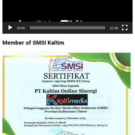
00:00
01:00
Member of SMSI Kaltim