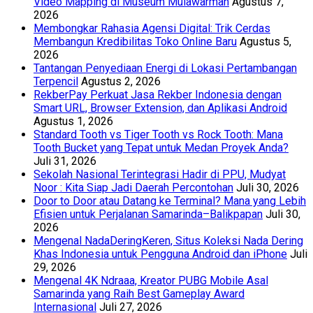
Video Mapping di Museum Mulawarman
Agustus 7,
2026
Membongkar Rahasia Agensi Digital: Trik Cerdas
Membangun Kredibilitas Toko Online Baru
Agustus 5,
2026
Tantangan Penyediaan Energi di Lokasi Pertambangan
Terpencil
Agustus 2, 2026
RekberPay Perkuat Jasa Rekber Indonesia dengan
Smart URL, Browser Extension, dan Aplikasi Android
Agustus 1, 2026
Standard Tooth vs Tiger Tooth vs Rock Tooth: Mana
Tooth Bucket yang Tepat untuk Medan Proyek Anda?
Juli 31, 2026
Sekolah Nasional Terintegrasi Hadir di PPU, Mudyat
Noor : Kita Siap Jadi Daerah Percontohan
Juli 30, 2026
Door to Door atau Datang ke Terminal? Mana yang Lebih
Efisien untuk Perjalanan Samarinda–Balikpapan
Juli 30,
2026
Mengenal NadaDeringKeren, Situs Koleksi Nada Dering
Khas Indonesia untuk Pengguna Android dan iPhone
Juli
29, 2026
Mengenal 4K Ndraaa, Kreator PUBG Mobile Asal
Samarinda yang Raih Best Gameplay Award
Internasional
Juli 27, 2026