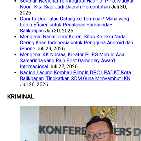
Sekolah Nasional Terintegrasi Hadir di PPU, Mudyat
Noor : Kita Siap Jadi Daerah Percontohan
Juli 30,
2026
Door to Door atau Datang ke Terminal? Mana yang
Lebih Efisien untuk Perjalanan Samarinda–
Balikpapan
Juli 30, 2026
Mengenal NadaDeringKeren, Situs Koleksi Nada
Dering Khas Indonesia untuk Pengguna Android dan
iPhone
Juli 29, 2026
Mengenal 4K Ndraaa, Kreator PUBG Mobile Asal
Samarinda yang Raih Best Gameplay Award
Internasional
Juli 27, 2026
Nasion Lasung Kembali Pimpin DPC LPADKT Kota
Balikpapan, Tingkatkan SDM Guna Menyambut IKN
Juli 26, 2026
KRIMINAL