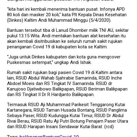
“kita hari ini kembali menerima bantuan pusat. Infonya APD
80 koli dan masker 20 koli,” kata Plt Kepala Dinas Kesehatan
(Dinkes) Kaltim Andi Muhammad Minggu (5/4/2020).
Bantuan tersebut tiba di Lanud Dhomber milik TNI AU, sekitar
pukul 13.15 Wita. Andi mentakan bantuan alat kesehatan itu
akan kembali disitribusikan ke seluruh rumah sakit rujukan
penanganan Covid 19 di kabupaten kota se Kaltim.
“Juga untuk Dinkes kabupaten dan kota guna mengcover
Puskesmas setempat,” ungkap Andi Ishak.
Rumah sakit rujukan bagi pasien Covid 19 di Kaltim antara
lain, RSUD Abdul Wahab Sjahrabie Samarinda, RSUD Inche
Abdoel Moeis dan RS Tingkat IV Samarinda. RSUD dr
Kanujoso Djatiwibowo Balikpapan, RSUD Beriman Balikpapan
dan RS Tingkat II Dr R Hardjanto Balikpapan.
Termasuk RSUD Aji Muhammad Parikesit Tenggarong Kutai
Kartanegara, RSUD Taman Husada Bontang, RSUD Panglima
Sebaya Paser, RSUD Kudungga Kutai Timur, RSUD Dr Abdul
Rivai Berau, RSUD Ratu Aji Putri Botung Penajam Paser Utara
dan RSUD Harapan Insani Sendawar Kutai Barat. (rcd)