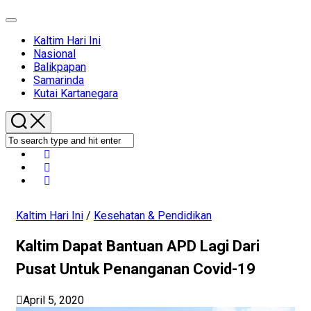
Expand
Menu
Current
Kaltim Hari Ini
Page
Nasional
Parent
Balikpapan
Samarinda
Kutai Kartanegara
Kaltim Hari Ini
/
Kesehatan & Pendidikan
Kaltim Dapat Bantuan APD Lagi Dari
Pusat Untuk Penanganan Covid-19
April 5, 2020