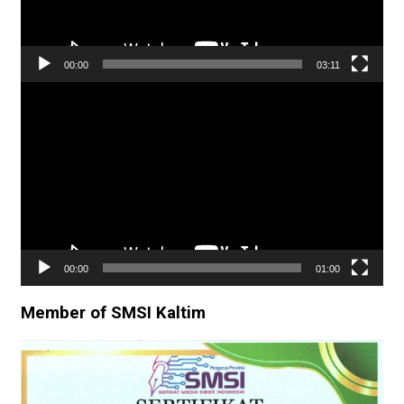
00:00
03:11
Pemutar
Video
00:00
01:00
Member of SMSI Kaltim