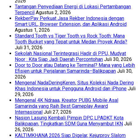
2026
Tantangan Penyediaan Energi di Lokasi Pertambangan
Terpencil
Agustus 2, 2026
RekberPay Perkuat Jasa Rekber Indonesia dengan
Smart URL, Browser Extension, dan Aplikasi Android
Agustus 1, 2026
Standard Tooth vs Tiger Tooth vs Rock Tooth: Mana
Tooth Bucket yang Tepat untuk Medan Proyek Anda?
Juli 31, 2026
Sekolah Nasional Terintegrasi Hadir di PPU, Mudyat
Noor : Kita Siap Jadi Daerah Percontohan
Juli 30, 2026
Door to Door atau Datang ke Terminal? Mana yang Lebih
Efisien untuk Perjalanan Samarinda–Balikpapan
Juli 30,
2026
Mengenal NadaDeringKeren, Situs Koleksi Nada Dering
Khas Indonesia untuk Pengguna Android dan iPhone
Juli
29, 2026
Mengenal 4K Ndraaa, Kreator PUBG Mobile Asal
Samarinda yang Raih Best Gameplay Award
Internasional
Juli 27, 2026
Nasion Lasung Kembali Pimpin DPC LPADKT Kota
Balikpapan, Tingkatkan SDM Guna Menyambut IKN
Juli
26, 2026
KALTIMKHANA 2026 Siap Digelar, Kejurprov Slalom