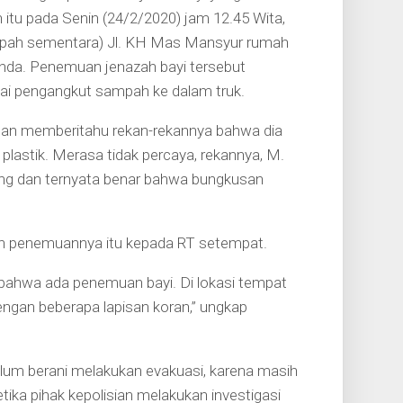
 itu pada Senin (24/2/2020) jam 12.45 Wita,
mpah sementara) Jl. KH Mas Mansyur rumah
inda. Penemuan jenazah bayi tersebut
gai pengangkut sampah ke dalam truk.
 dan memberitahu rekan-rekannya bahwa dia
astik. Merasa tidak percaya, rekannya, M.
ng dan ternyata benar bahwa bungkusan
n penemuannya itu kepada RT setempat.
 bahwa ada penemuan bayi. Di lokasi tempat
dengan beberapa lapisan koran,” ungkap
lum berani melakukan evakuasi, karena masih
tika pihak kepolisian melakukan investigasi