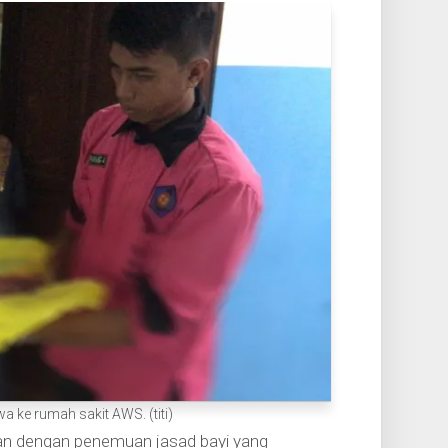
 ke rumah sakit AWS. (titi)
an dengan penemuan jasad bayi yang