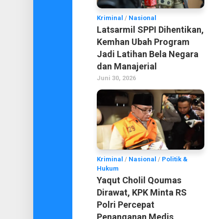
Kriminal
/
Nasional
Latsarmil SPPI Dihentikan,
Kemhan Ubah Program
Jadi Latihan Bela Negara
dan Manajerial
Juni 30, 2026
Kriminal
/
Nasional
/
Politik &
Hukum
Yaqut Cholil Qoumas
Dirawat, KPK Minta RS
Polri Percepat
Penanganan Medis