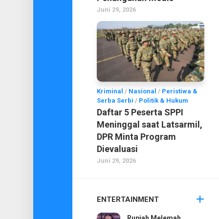
Juni 29, 2026
Kriminal
/
Nasional
/
Peristiwa &
Serba Serbi
/
Politik & Hukum
Daftar 5 Peserta SPPI
Meninggal saat Latsarmil,
DPR Minta Program
Dievaluasi
Juni 29, 2026
ENTERTAINMENT
Rupiah Melemah,