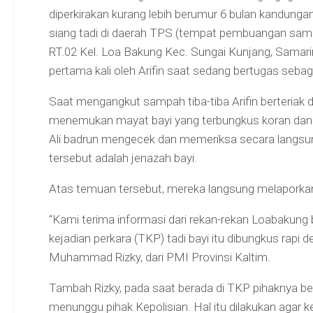
diperkirakan kurang lebih berumur 6 bulan kandungan
siang tadi di daerah TPS (tempat pembuangan sa
RT.02 Kel. Loa Bakung Kec. Sungai Kunjang, Samar
pertama kali oleh Arifin saat sedang bertugas seba
Saat mengangkut sampah tiba-tiba Arifin berteriak
menemukan mayat bayi yang terbungkus koran dan pl
Ali badrun mengecek dan memeriksa secara langsu
tersebut adalah jenazah bayi.
Atas temuan tersebut, mereka langsung melaporka
“Kami terima informasi dari rekan-rekan Loabakung
kejadian perkara (TKP) tadi bayi itu dibungkus rapi 
Muhammad Rizky, dari PMI Provinsi Kaltim.
Tambah Rizky, pada saat berada di TKP pihaknya be
menunggu pihak Kepolisian. Hal itu dilakukan agar ke