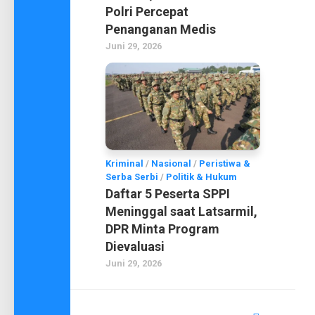
Polri Percepat
Penanganan Medis
Juni 29, 2026
Kriminal
/
Nasional
/
Peristiwa &
Serba Serbi
/
Politik & Hukum
Daftar 5 Peserta SPPI
Meninggal saat Latsarmil,
DPR Minta Program
Dievaluasi
Juni 29, 2026