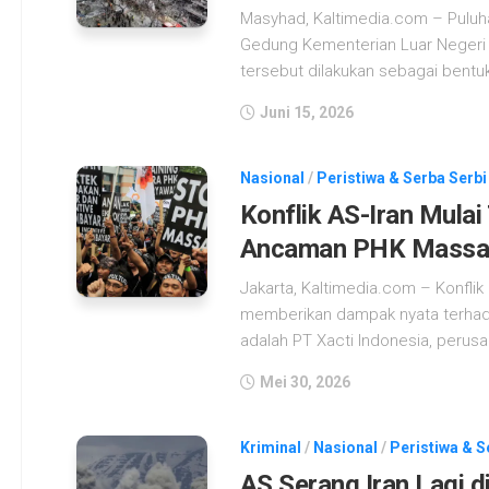
Masyhad, Kaltimedia.com – Puluh
Gedung Kementerian Luar Negeri d
tersebut dilakukan sebagai bentu
Juni 15, 2026
Nasional
/
Peristiwa & Serba Serbi
Konflik AS-Iran Mulai
Ancaman PHK Massa
Jakarta, Kaltimedia.com – Konflik 
memberikan dampak nyata terhada
adalah PT Xacti Indonesia, perusa
Mei 30, 2026
Kriminal
/
Nasional
/
Peristiwa & S
AS Serang Iran Lagi 