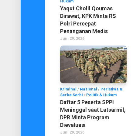
Hukum
Yaqut Cholil Qoumas
Dirawat, KPK Minta RS
Polri Percepat
Penanganan Medis
Juni 29, 2026
Kriminal
/
Nasional
/
Peristiwa &
Serba Serbi
/
Politik & Hukum
Daftar 5 Peserta SPPI
Meninggal saat Latsarmil,
DPR Minta Program
Dievaluasi
Juni 29, 2026