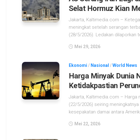
Selat Hormuz Kian 
Jakarta, Kaltimedia.com – Ketega
meningkat setelah serangan terbaru
(28/5/2026). Ledakan dilaporkan t
Mei 29, 2026
Ekonomi
/
Nasional
/
World News
Harga Minyak Dunia N
Ketidakpastian Perun
Jakarta, Kaltimedia.com – Harga
(22/5/2026) seiring meningkatnya
kesepakatan damai antara Amerika 
Mei 22, 2026