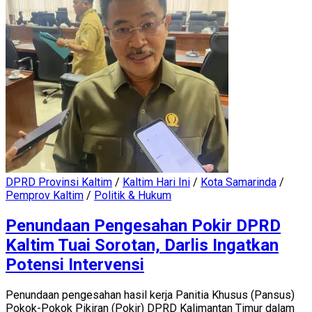
DPRD Provinsi Kaltim
/
Kaltim Hari Ini
/
Kota Samarinda
/
Pemprov Kaltim
/
Politik & Hukum
Penundaan Pengesahan Pokir DPRD
Kaltim Tuai Sorotan, Darlis Ingatkan
Potensi Intervensi
Penundaan pengesahan hasil kerja Panitia Khusus (Pansus)
Pokok-Pokok Pikiran (Pokir) DPRD Kalimantan Timur dalam