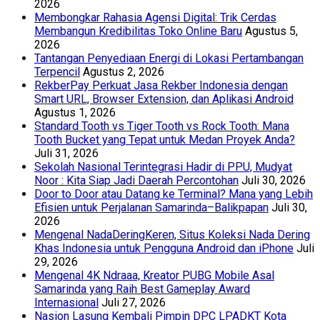
2026
Membongkar Rahasia Agensi Digital: Trik Cerdas
Membangun Kredibilitas Toko Online Baru
Agustus 5,
2026
Tantangan Penyediaan Energi di Lokasi Pertambangan
Terpencil
Agustus 2, 2026
RekberPay Perkuat Jasa Rekber Indonesia dengan
Smart URL, Browser Extension, dan Aplikasi Android
Agustus 1, 2026
Standard Tooth vs Tiger Tooth vs Rock Tooth: Mana
Tooth Bucket yang Tepat untuk Medan Proyek Anda?
Juli 31, 2026
Sekolah Nasional Terintegrasi Hadir di PPU, Mudyat
Noor : Kita Siap Jadi Daerah Percontohan
Juli 30, 2026
Door to Door atau Datang ke Terminal? Mana yang Lebih
Efisien untuk Perjalanan Samarinda–Balikpapan
Juli 30,
2026
Mengenal NadaDeringKeren, Situs Koleksi Nada Dering
Khas Indonesia untuk Pengguna Android dan iPhone
Juli
29, 2026
Mengenal 4K Ndraaa, Kreator PUBG Mobile Asal
Samarinda yang Raih Best Gameplay Award
Internasional
Juli 27, 2026
Nasion Lasung Kembali Pimpin DPC LPADKT Kota