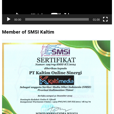
00:00
01:00
Member of SMSI Kaltim