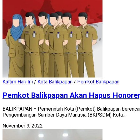
Kaltim Hari Ini
/
Kota Balikpapan
/
Pemkot Balikpapan
Pemkot Balikpapan Akan Hapus Honorer,
BALIKPAPAN – Pemerintah Kota (Pemkot) Balikpapan berenca
Pengembangan Sumber Daya Manusia (BKPSDM) Kota...
November 9, 2022