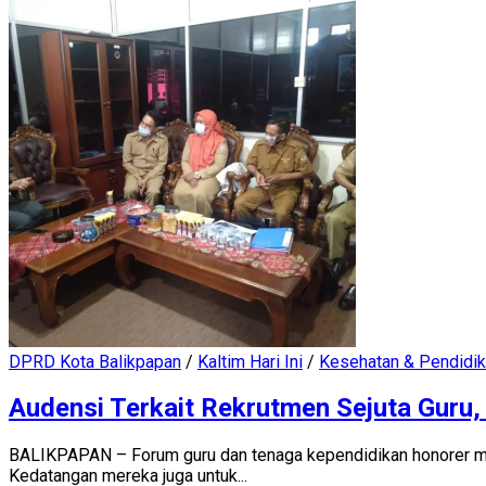
DPRD Kota Balikpapan
/
Kaltim Hari Ini
/
Kesehatan & Pendidi
Audensi Terkait Rekrutmen Sejuta Guru
BALIKPAPAN – Forum guru dan tenaga kependidikan honorer me
Kedatangan mereka juga untuk...