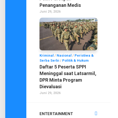
Penanganan Medis
Juni 29, 2026
Kriminal
/
Nasional
/
Peristiwa &
Serba Serbi
/
Politik & Hukum
Daftar 5 Peserta SPPI
Meninggal saat Latsarmil,
DPR Minta Program
Dievaluasi
Juni 29, 2026
ENTERTAINMENT