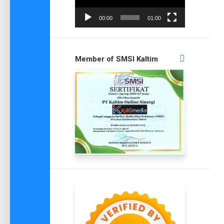
00:00
01:00
Member of SMSI Kaltim