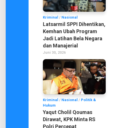
Kriminal
/
Nasional
Latsarmil SPPI Dihentikan,
Kemhan Ubah Program
Jadi Latihan Bela Negara
dan Manajerial
Juni 30, 2026
Kriminal
/
Nasional
/
Politik &
Hukum
Yaqut Cholil Qoumas
Dirawat, KPK Minta RS
Polri Percepat