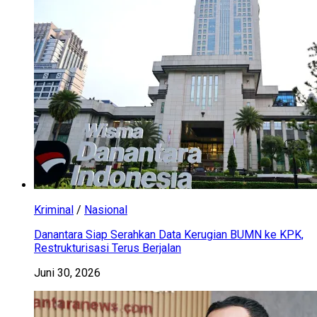
Kriminal
/
Nasional
Danantara Siap Serahkan Data Kerugian BUMN ke KPK,
Restrukturisasi Terus Berjalan
Juni 30, 2026