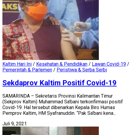
Kaltim Hari Ini
/
Kesehatan & Pendidikan
/
Lawan Covid-19
/
Pemerintah & Parlemen
/
Peristiwa & Serba Serbi
Sekdaprov Kaltim Positif Covid-19
SAMARINDA – Sekretaris Provinsi Kalimantan Timur
(Sekprov Kaltim) Muhammad Sa’bani terkonfirmasi positif
Covid-19. Hal tersebut dibenarkan Kepala Biro Humas
Pemprov Kaltim, HM Syafranuddin. “Pak Sa’bani kena...
Juli 9, 2021