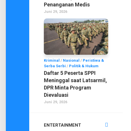
Penanganan Medis
Juni 29, 2026
Kriminal
/
Nasional
/
Peristiwa &
Serba Serbi
/
Politik & Hukum
Daftar 5 Peserta SPPI
Meninggal saat Latsarmil,
DPR Minta Program
Dievaluasi
Juni 29, 2026
ENTERTAINMENT