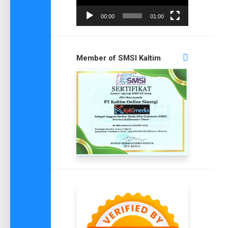
00:00
01:00
Member of SMSI Kaltim