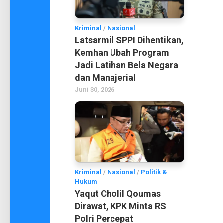
Kriminal
/
Nasional
Latsarmil SPPI Dihentikan,
Kemhan Ubah Program
Jadi Latihan Bela Negara
dan Manajerial
Juni 30, 2026
Kriminal
/
Nasional
/
Politik &
Hukum
Yaqut Cholil Qoumas
Dirawat, KPK Minta RS
Polri Percepat