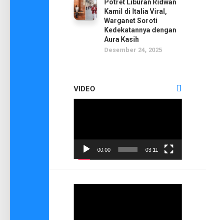
Potret Liburan Ridwan
Kamil di Italia Viral,
Warganet Soroti
Kedekatannya dengan
Aura Kasih
Desember 24, 2025
VIDEO
Pemutar
Video
00:00
03:11
Pemutar
Video