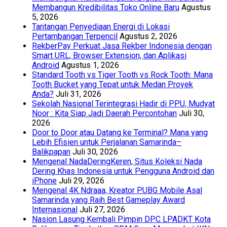
Membangun Kredibilitas Toko Online Baru
Agustus
5, 2026
Tantangan Penyediaan Energi di Lokasi
Pertambangan Terpencil
Agustus 2, 2026
RekberPay Perkuat Jasa Rekber Indonesia dengan
Smart URL, Browser Extension, dan Aplikasi
Android
Agustus 1, 2026
Standard Tooth vs Tiger Tooth vs Rock Tooth: Mana
Tooth Bucket yang Tepat untuk Medan Proyek
Anda?
Juli 31, 2026
Sekolah Nasional Terintegrasi Hadir di PPU, Mudyat
Noor : Kita Siap Jadi Daerah Percontohan
Juli 30,
2026
Door to Door atau Datang ke Terminal? Mana yang
Lebih Efisien untuk Perjalanan Samarinda–
Balikpapan
Juli 30, 2026
Mengenal NadaDeringKeren, Situs Koleksi Nada
Dering Khas Indonesia untuk Pengguna Android dan
iPhone
Juli 29, 2026
Mengenal 4K Ndraaa, Kreator PUBG Mobile Asal
Samarinda yang Raih Best Gameplay Award
Internasional
Juli 27, 2026
Nasion Lasung Kembali Pimpin DPC LPADKT Kota