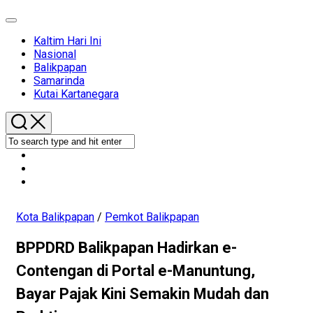
Expand
Menu
Kaltim Hari Ini
Nasional
Current
Balikpapan
Page
Samarinda
Parent
Kutai Kartanegara
Kota Balikpapan
/
Pemkot Balikpapan
BPPDRD Balikpapan Hadirkan e-
Contengan di Portal e-Manuntung,
Bayar Pajak Kini Semakin Mudah dan