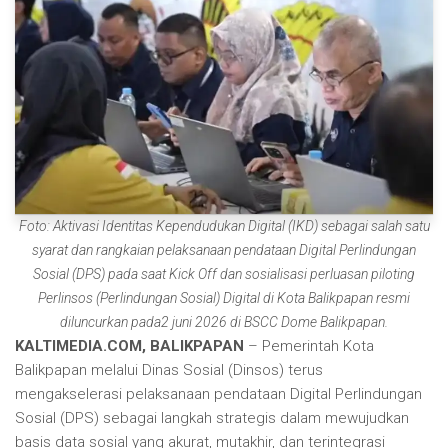
Foto: Aktivasi Identitas Kependudukan Digital (IKD) sebagai salah satu
syarat dan rangkaian pelaksanaan pendataan Digital Perlindungan
Sosial (DPS) pada saat Kick Off dan sosialisasi perluasan piloting
Perlinsos (Perlindungan Sosial) Digital di Kota Balikpapan resmi
diluncurkan pada2 juni 2026 di BSCC Dome Balikpapan.
KALTIMEDIA.COM, BALIKPAPAN
– Pemerintah Kota
Balikpapan melalui Dinas Sosial (Dinsos) terus
mengakselerasi pelaksanaan pendataan Digital Perlindungan
Sosial (DPS) sebagai langkah strategis dalam mewujudkan
basis data sosial yang akurat, mutakhir, dan terintegrasi