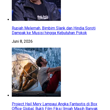
Rupiah Melemah, Bimbim Slank dan Hindia Soroti
Dampak ke Musisi hingga Kebutuhan Pokok
Juni 8, 2026
Project Hail Mery Lampaui Angka Fantastis di Box
Office Global, Bukti Film Fiksi Ilmiah Masih Banyak