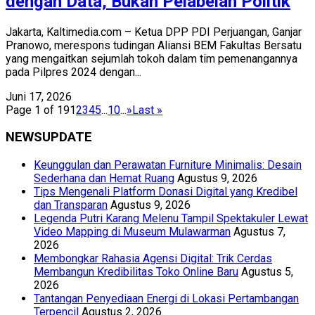
dengan Data, Bukan Pelabelan Politik
Jakarta, Kaltimedia.com – Ketua DPP PDI Perjuangan, Ganjar
Pranowo, merespons tudingan Aliansi BEM Fakultas Bersatu
yang mengaitkan sejumlah tokoh dalam tim pemenangannya
pada Pilpres 2024 dengan...
Juni 17, 2026
Page 1 of 19
1
2
3
4
5
...
10
...
»
Last »
NEWSUPDATE
Keunggulan dan Perawatan Furniture Minimalis: Desain
Sederhana dan Hemat Ruang
Agustus 9, 2026
Tips Mengenali Platform Donasi Digital yang Kredibel
dan Transparan
Agustus 9, 2026
Legenda Putri Karang Melenu Tampil Spektakuler Lewat
Video Mapping di Museum Mulawarman
Agustus 7,
2026
Membongkar Rahasia Agensi Digital: Trik Cerdas
Membangun Kredibilitas Toko Online Baru
Agustus 5,
2026
Tantangan Penyediaan Energi di Lokasi Pertambangan
Terpencil
Agustus 2, 2026