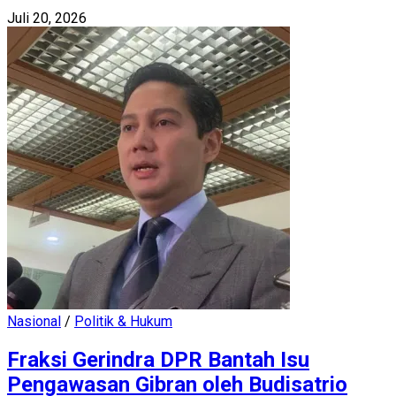
Juli 20, 2026
Nasional
/
Politik & Hukum
Fraksi Gerindra DPR Bantah Isu
Pengawasan Gibran oleh Budisatrio