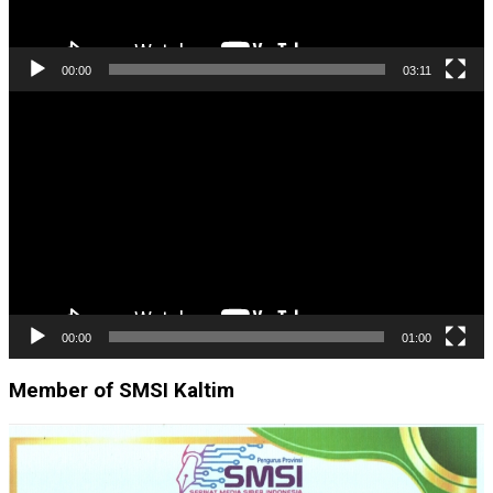
00:00
03:11
Pemutar
Video
00:00
01:00
Member of SMSI Kaltim