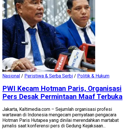
Nasional
/
Peristiwa & Serba Serbi
/
Politik & Hukum
PWI Kecam Hotman Paris, Organisasi
Pers Desak Permintaan Maaf Terbuka
Jakarta, Kaltimedia.com – Sejumlah organisasi profesi
wartawan di Indonesia mengecam pernyataan pengacara
Hotman Paris Hutapea yang dinilai merendahkan martabat
jurnalis saat konferensi pers di Gedung Kejaksaan...