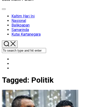
Expand
Menu
Kaltim Hari Ini
Nasional
Balikpapan
Samarinda
Kutai Kartanegara
Tagged:
Politik