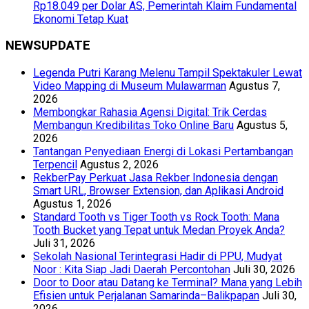
Rp18.049 per Dolar AS, Pemerintah Klaim Fundamental
Ekonomi Tetap Kuat
NEWSUPDATE
Legenda Putri Karang Melenu Tampil Spektakuler Lewat
Video Mapping di Museum Mulawarman
Agustus 7,
2026
Membongkar Rahasia Agensi Digital: Trik Cerdas
Membangun Kredibilitas Toko Online Baru
Agustus 5,
2026
Tantangan Penyediaan Energi di Lokasi Pertambangan
Terpencil
Agustus 2, 2026
RekberPay Perkuat Jasa Rekber Indonesia dengan
Smart URL, Browser Extension, dan Aplikasi Android
Agustus 1, 2026
Standard Tooth vs Tiger Tooth vs Rock Tooth: Mana
Tooth Bucket yang Tepat untuk Medan Proyek Anda?
Juli 31, 2026
Sekolah Nasional Terintegrasi Hadir di PPU, Mudyat
Noor : Kita Siap Jadi Daerah Percontohan
Juli 30, 2026
Door to Door atau Datang ke Terminal? Mana yang Lebih
Efisien untuk Perjalanan Samarinda–Balikpapan
Juli 30,
2026