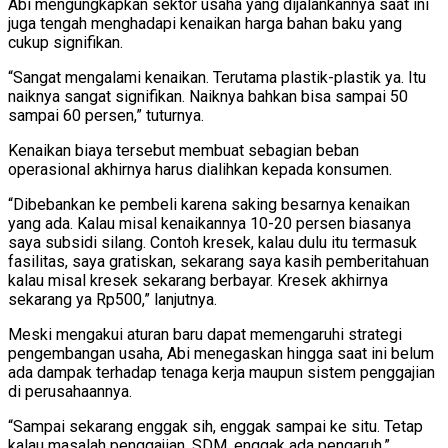
Abi mengungkapkan sektor usaha yang dijalankannya saat ini
juga tengah menghadapi kenaikan harga bahan baku yang
cukup signifikan.
“Sangat mengalami kenaikan. Terutama plastik-plastik ya. Itu
naiknya sangat signifikan. Naiknya bahkan bisa sampai 50
sampai 60 persen,” tuturnya.
Kenaikan biaya tersebut membuat sebagian beban
operasional akhirnya harus dialihkan kepada konsumen.
“Dibebankan ke pembeli karena saking besarnya kenaikan
yang ada. Kalau misal kenaikannya 10-20 persen biasanya
saya subsidi silang. Contoh kresek, kalau dulu itu termasuk
fasilitas, saya gratiskan, sekarang saya kasih pemberitahuan
kalau misal kresek sekarang berbayar. Kresek akhirnya
sekarang ya Rp500,” lanjutnya.
Meski mengakui aturan baru dapat memengaruhi strategi
pengembangan usaha, Abi menegaskan hingga saat ini belum
ada dampak terhadap tenaga kerja maupun sistem penggajian
di perusahaannya.
“Sampai sekarang enggak sih, enggak sampai ke situ. Tetap
kalau masalah penggajian. SDM, enggak ada pengaruh,”