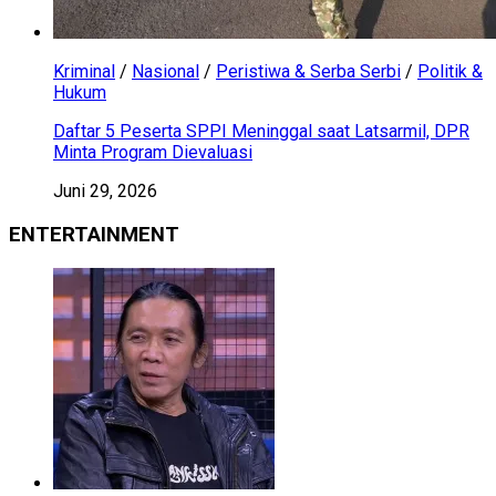
Kriminal
/
Nasional
/
Peristiwa & Serba Serbi
/
Politik &
Hukum
Daftar 5 Peserta SPPI Meninggal saat Latsarmil, DPR
Minta Program Dievaluasi
Juni 29, 2026
ENTERTAINMENT