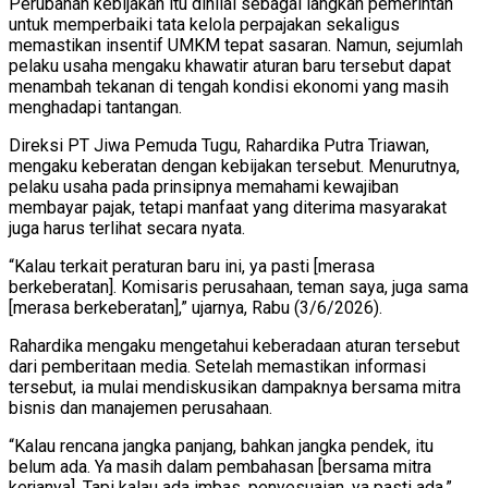
Perubahan kebijakan itu dinilai sebagai langkah pemerintah
untuk memperbaiki tata kelola perpajakan sekaligus
memastikan insentif UMKM tepat sasaran. Namun, sejumlah
pelaku usaha mengaku khawatir aturan baru tersebut dapat
menambah tekanan di tengah kondisi ekonomi yang masih
menghadapi tantangan.
Direksi PT Jiwa Pemuda Tugu, Rahardika Putra Triawan,
mengaku keberatan dengan kebijakan tersebut. Menurutnya,
pelaku usaha pada prinsipnya memahami kewajiban
membayar pajak, tetapi manfaat yang diterima masyarakat
juga harus terlihat secara nyata.
“Kalau terkait peraturan baru ini, ya pasti [merasa
berkeberatan]. Komisaris perusahaan, teman saya, juga sama
[merasa berkeberatan],” ujarnya, Rabu (3/6/2026).
Rahardika mengaku mengetahui keberadaan aturan tersebut
dari pemberitaan media. Setelah memastikan informasi
tersebut, ia mulai mendiskusikan dampaknya bersama mitra
bisnis dan manajemen perusahaan.
“Kalau rencana jangka panjang, bahkan jangka pendek, itu
belum ada. Ya masih dalam pembahasan [bersama mitra
kerjanya]. Tapi kalau ada imbas, penyesuaian, ya pasti ada,”