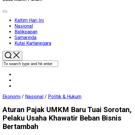
Expand
Menu
Kaltim Hari Ini
Current
Nasional
Page
Balikpapan
Parent
Samarinda
Kutai Kartanegara
Ekonomi
/
Nasional
/
Politik & Hukum
Aturan Pajak UMKM Baru Tuai Sorotan,
Pelaku Usaha Khawatir Beban Bisnis
Bertambah