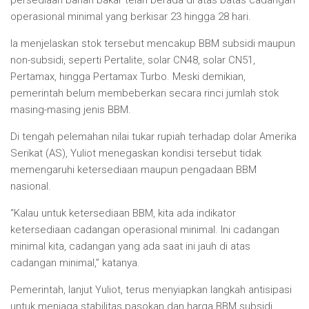
persediaan bahan bakar telah berada di atas batas cadangan
operasional minimal yang berkisar 23 hingga 28 hari.
Ia menjelaskan stok tersebut mencakup BBM subsidi maupun
non-subsidi, seperti Pertalite, solar CN48, solar CN51,
Pertamax, hingga Pertamax Turbo. Meski demikian,
pemerintah belum membeberkan secara rinci jumlah stok
masing-masing jenis BBM.
Di tengah pelemahan nilai tukar rupiah terhadap dolar Amerika
Serikat (AS), Yuliot menegaskan kondisi tersebut tidak
memengaruhi ketersediaan maupun pengadaan BBM
nasional.
“Kalau untuk ketersediaan BBM, kita ada indikator
ketersediaan cadangan operasional minimal. Ini cadangan
minimal kita, cadangan yang ada saat ini jauh di atas
cadangan minimal,” katanya.
Pemerintah, lanjut Yuliot, terus menyiapkan langkah antisipasi
untuk menjaga stabilitas pasokan dan harga BBM subsidi.