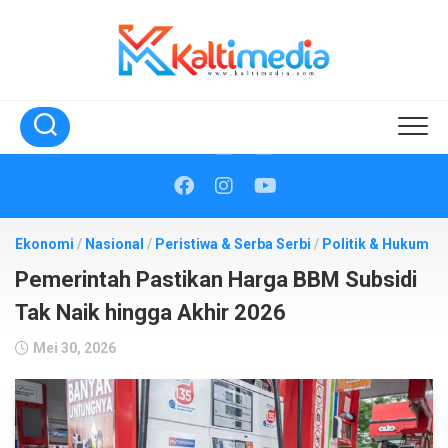
Skip
to
content
Ekonomi
/
Nasional
/
Peristiwa & Serba Serbi
/
Politik & Hukum
Pemerintah Pastikan Harga BBM Subsidi
Tak Naik hingga Akhir 2026
Mei 30, 2026