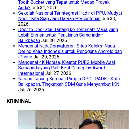
Tooth Bucket yang Tepat untuk Medan Proyek
Anda?
Juli 31, 2026
Sekolah Nasional Terintegrasi Hadir di PPU, Mudyat
Noor : Kita Siap Jadi Daerah Percontohan
Juli 30,
2026
Door to Door atau Datang ke Terminal? Mana yang
Lebih Efisien untuk Perjalanan Samarinda–
Balikpapan
Juli 30, 2026
Mengenal NadaDeringKeren, Situs Koleksi Nada
Dering Khas Indonesia untuk Pengguna Android dan
iPhone
Juli 29, 2026
Mengenal 4K Ndraaa, Kreator PUBG Mobile Asal
Samarinda yang Raih Best Gameplay Award
Internasional
Juli 27, 2026
Nasion Lasung Kembali Pimpin DPC LPADKT Kota
Balikpapan, Tingkatkan SDM Guna Menyambut IKN
Juli 26, 2026
KRIMINAL