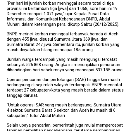
“Per hari ini jumlah korban meninggal secara total di tiga
provinsi ini bertambah tiga [jiwa] dari 1.068, sore hari ini 19
Desember menjadi 1.071 jiwa,” ujar Kepala Pusat Data,
Informasi, dan Komunikasi Kebencanaan BNPB, Abdul
Muhari, dalam keterangan pers, dikutip Sabtu (20/12/2025).
BNPB merinci, korban meninggal terbanyak berada di Aceh
dengan 455 jiwa, disusul Sumatra Utara 369 jiwa, dan
Sumatra Barat 247 jiwa. Sementara itu, jumlah korban yang
masih dinyatakan hilang mencapai 185 orang.
Jumlah warga terdampak yang masih mengungsi tercatat
sebanyak 526.868 orang. Angka ini menunjukkan penurunan
dibandingkan hari sebelumnya yang mencapai 537.185 orang.
Operasi pencarian dan pertolongan (SAR) hingga kini masih
berlangsung di sejumlah wilayah terdampak. BNPB mencatat
terdapat 27 kabupaten/kota yang masih berada dalam status
tanggap darurat.
“Untuk operasi SAR yang masih berlangsung, Sumatra Utara
4 sektor, Sumatra Barat 5 sektor, dan Aceh itu masih di 6
kabupaten,” tutur Abdul Muhari.
Selain upaya pencarian, pemerintah juga mulai mempercepat
tahapan pemulihan pascabencana, terutama pembangunan