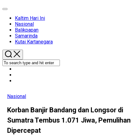
Expand
Menu
Kaltim Hari Ini
Current
Nasional
Page
Balikpapan
Parent
Samarinda
Kutai Kartanegara
Nasional
Korban Banjir Bandang dan Longsor di
Sumatra Tembus 1.071 Jiwa, Pemulihan
Dipercepat