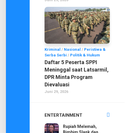
Kriminal
/
Nasional
/
Peristiwa &
Serba Serbi
/
Politik & Hukum
Daftar 5 Peserta SPPI
Meninggal saat Latsarmil,
DPR Minta Program
Dievaluasi
Juni 29, 2026
ENTERTAINMENT
Rupiah Melemah,
Bimbim Slank dan