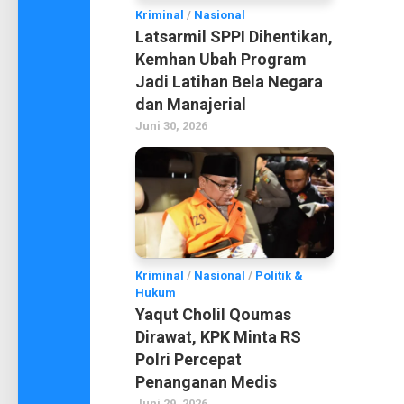
Kriminal
/
Nasional
Latsarmil SPPI Dihentikan,
Kemhan Ubah Program
Jadi Latihan Bela Negara
dan Manajerial
Juni 30, 2026
Kriminal
/
Nasional
/
Politik &
Hukum
Yaqut Cholil Qoumas
Dirawat, KPK Minta RS
Polri Percepat
Penanganan Medis
Juni 29, 2026