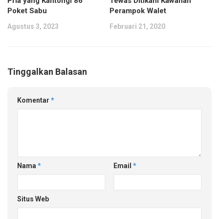
Tewas Ditikam Kawanan
Pria yang Kantongi 86
Perampok Walet
Poket Sabu
Februari 21, 2020
Agustus 3, 2023
Tinggalkan Balasan
Komentar
*
Nama
*
Email
*
Situs Web