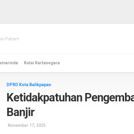
kin Paham
amarinda
Kutai Kartanegara
DPRD Kota Balikpapan
Ketidakpatuhan Pengemban
Banjir
November 17, 2025