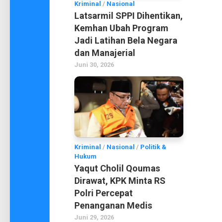
Kriminal
/
Nasional
Latsarmil SPPI Dihentikan,
Kemhan Ubah Program
Jadi Latihan Bela Negara
dan Manajerial
Juni 30, 2026
Kriminal
/
Nasional
/
Politik &
Hukum
Yaqut Cholil Qoumas
Dirawat, KPK Minta RS
Polri Percepat
Penanganan Medis
Juni 29, 2026