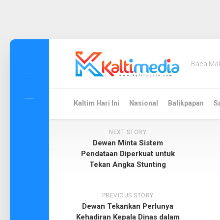
Skip
to
Baca Ma
content
Kaltim Hari Ini
Nasional
Balikpapan
S
NEXT STORY
Dewan Minta Sistem
Pendataan Diperkuat untuk
Tekan Angka Stunting
PREVIOUS STORY
Dewan Tekankan Perlunya
Kehadiran Kepala Dinas dalam