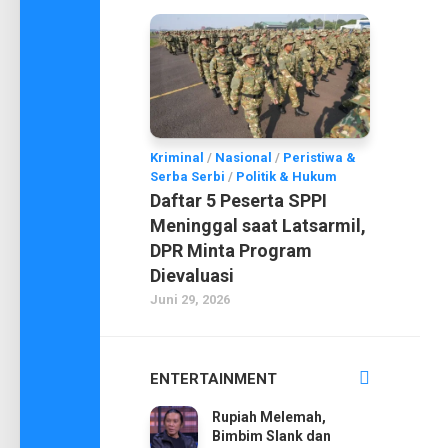
Kriminal
/
Nasional
/
Peristiwa &
Serba Serbi
/
Politik & Hukum
Daftar 5 Peserta SPPI
Meninggal saat Latsarmil,
DPR Minta Program
Dievaluasi
Juni 29, 2026
ENTERTAINMENT
Rupiah Melemah,
Bimbim Slank dan