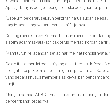
kawasan perumahan dibangun tanpa bozem, drainase, maup
Apalagi, banyak pengembang memulai pekerjaan tanpa mel
“Sebelum bergerak, seluruh perizinan harus sudah selesai. 
bagaimana pengawasan mau jalan?” ujarnya.
Oddang menekankan Komisi III bukan mencari konflik den
sistem agar masyarakat tidak terus menjadi korban banjir
“Kami turun ke lapangan setiap hari melihat kondisi nyata. Y
Selain itu, ia menilai regulasi yang ada—termasuk Perd
mengatur aspek teknis pembangunan perumahan. Karena i
yang secara khusus memperjelas kewajiban pengembang, t
banjir.
“Jangan sampai APBD terus dipakai untuk menangani dam
pengembang,” tegasnya.