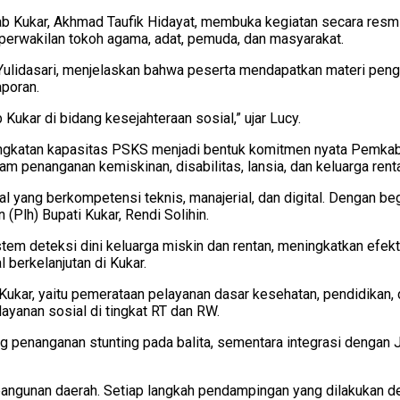
ab Kukar, Akhmad Taufik Hidayat, membuka kegiatan secara resm
rta perwakilan tokoh agama, adat, pemuda, dan masyarakat.
ulidasari, menjelaskan bahwa peserta mendapatkan materi pengu
poran.
ar di bidang kesejahteraan sosial,” ujar Lucy.
ningkatan kapasitas PSKS menjadi bentuk komitmen nyata Pemk
m penanganan kemiskinan, disabilitas, lansia, dan keluarga rent
 yang berkompetensi teknis, manajerial, dan digital. Dengan beg
(Plh) Bupati Kukar, Rendi Solihin.
em deteksi dini keluarga miskin dan rentan, meningkatkan efekt
berkelanjutan di Kukar.
ar, yaitu pemerataan pelayanan dasar kesehatan, pendidikan, d
ayanan sosial di tingkat RT dan RW.
 penanganan stunting pada balita, sementara integrasi dengan
bangunan daerah. Setiap langkah pendampingan yang dilakukan de