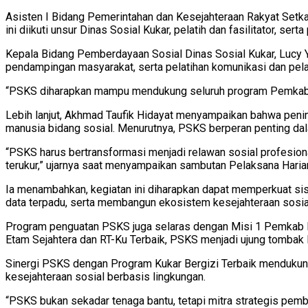
Asisten I Bidang Pemerintahan dan Kesejahteraan Rakyat Setk
ini diikuti unsur Dinas Sosial Kukar, pelatih dan fasilitator, se
Kepala Bidang Pemberdayaan Sosial Dinas Sosial Kukar, Lucy Y
pendampingan masyarakat, serta pelatihan komunikasi dan pela
“PSKS diharapkan mampu mendukung seluruh program Pemkab Kuk
Lebih lanjut, Akhmad Taufik Hidayat menyampaikan bahwa pe
manusia bidang sosial. Menurutnya, PSKS berperan penting dala
“PSKS harus bertransformasi menjadi relawan sosial profesional
terukur,” ujarnya saat menyampaikan sambutan Pelaksana Harian 
Ia menambahkan, kegiatan ini diharapkan dapat memperkuat sist
data terpadu, serta membangun ekosistem kesejahteraan sosial 
Program penguatan PSKS juga selaras dengan Misi 1 Pemkab Kuk
Etam Sejahtera dan RT-Ku Terbaik, PSKS menjadi ujung tombak l
Sinergi PSKS dengan Program Kukar Bergizi Terbaik mendukung
kesejahteraan sosial berbasis lingkungan.
“PSKS bukan sekadar tenaga bantu, tetapi mitra strategis pem