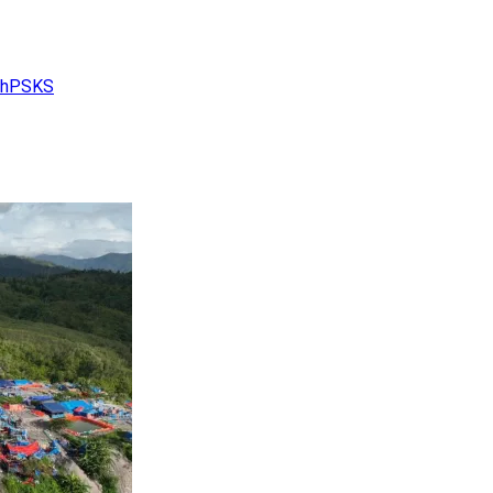
ah
PSKS