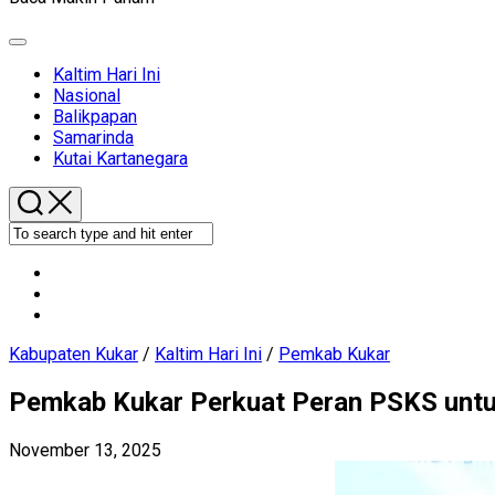
Expand
Menu
Current
Kaltim Hari Ini
Page
Nasional
Parent
Balikpapan
Samarinda
Current
Kutai Kartanegara
Page
Parent
Kabupaten Kukar
/
Kaltim Hari Ini
/
Pemkab Kukar
Pemkab Kukar Perkuat Peran PSKS untu
November 13, 2025