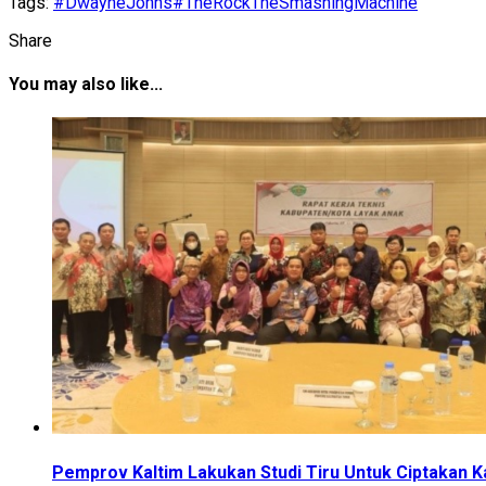
Tags:
#DwayneJohns
#TheRock
TheSmashingMachine
Share
You may also like...
Pemprov Kaltim Lakukan Studi Tiru Untuk Ciptakan 