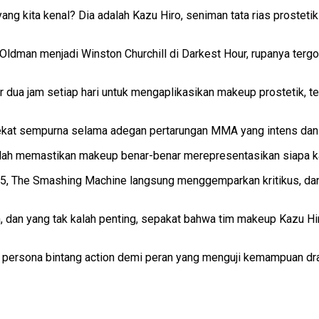
ng kita kenal? Dia adalah Kazu Hiro, seniman tata rias prostet
dman menjadi Winston Churchill di Darkest Hour, rupanya tergod
tar dua jam setiap hari untuk mengaplikasikan makeup prostetik,
ekat sempurna selama adegan pertarungan MMA yang intens dan 
lah memastikan makeup benar-benar merepresentasikan siapa karak
2025, The Smashing Machine langsung menggemparkan kritikus, da
 dan yang tak kalah penting, sepakat bahwa tim makeup Kazu Hi
an persona bintang action demi peran yang menguji kemampuan dra