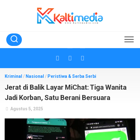
Skip
to
content
Kriminal
/
Nasional
/
Peristiwa & Serba Serbi
Jerat di Balik Layar MiChat: Tiga Wanita
Jadi Korban, Satu Berani Bersuara
Agustus 5, 2025