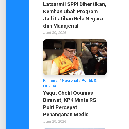
Latsarmil SPPI Dihentikan,
Kemhan Ubah Program
Jadi Latihan Bela Negara
dan Manajerial
Juni 30, 2026
Kriminal
/
Nasional
/
Politik &
Hukum
Yaqut Cholil Qoumas
Dirawat, KPK Minta RS
Polri Percepat
Penanganan Medis
Juni 29, 2026