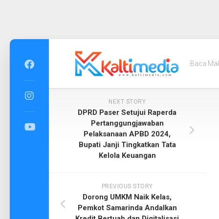
Skip
to
Baca Ma
content
NEXT STORY
DPRD Paser Setujui Raperda
Pertanggungjawaban
Pelaksanaan APBD 2024,
Bupati Janji Tingkatkan Tata
Kelola Keuangan
PREVIOUS STORY
Dorong UMKM Naik Kelas,
Pemkot Samarinda Andalkan
Kredit Bertuah dan Digitalisasi