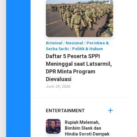
Kriminal
/
Nasional
/
Peristiwa &
Serba Serbi
/
Politik & Hukum
Daftar 5 Peserta SPPI
Meninggal saat Latsarmil,
DPR Minta Program
Dievaluasi
Juni 29, 2026
ENTERTAINMENT
Rupiah Melemah,
Bimbim Slank dan
Hindia Soroti Dampak