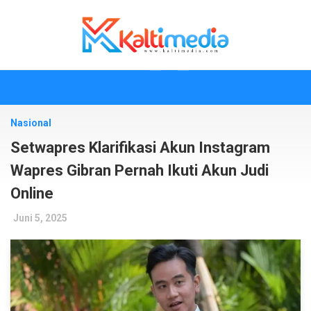
Skip
to
content
Nasional
Setwapres Klarifikasi Akun Instagram
Wapres Gibran Pernah Ikuti Akun Judi
Online
Juni 5, 2025