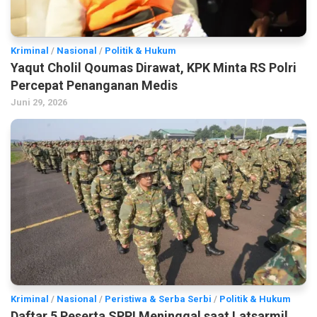
Kriminal
/
Nasional
/
Politik & Hukum
Yaqut Cholil Qoumas Dirawat, KPK Minta RS Polri
Percepat Penanganan Medis
Juni 29, 2026
Kriminal
/
Nasional
/
Peristiwa & Serba Serbi
/
Politik & Hukum
Daftar 5 Peserta SPPI Meninggal saat Latsarmil,