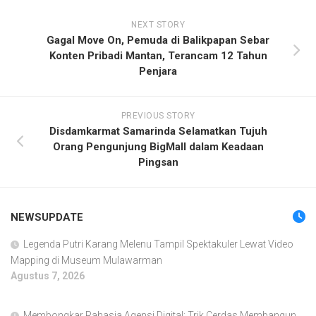
NEXT STORY
Gagal Move On, Pemuda di Balikpapan Sebar
Konten Pribadi Mantan, Terancam 12 Tahun
Penjara
PREVIOUS STORY
Disdamkarmat Samarinda Selamatkan Tujuh
Orang Pengunjung BigMall dalam Keadaan
Pingsan
NEWSUPDATE
Legenda Putri Karang Melenu Tampil Spektakuler Lewat Video
Mapping di Museum Mulawarman
Agustus 7, 2026
Membongkar Rahasia Agensi Digital: Trik Cerdas Membangun