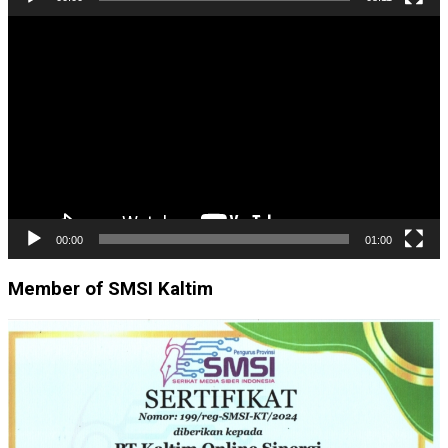
Pemutar
Video
00:00
01:00
Member of SMSI Kaltim