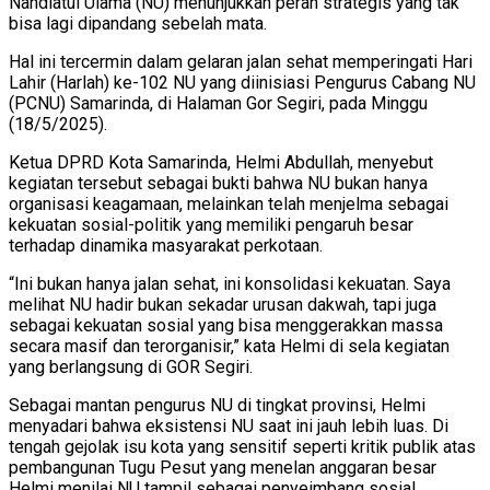
Nahdlatul Ulama (NU) menunjukkan peran strategis yang tak
bisa lagi dipandang sebelah mata.
Hal ini tercermin dalam gelaran jalan sehat memperingati Hari
Lahir (Harlah) ke-102 NU yang diinisiasi Pengurus Cabang NU
(PCNU) Samarinda, di Halaman Gor Segiri, pada Minggu
(18/5/2025).
Ketua DPRD Kota Samarinda, Helmi Abdullah, menyebut
kegiatan tersebut sebagai bukti bahwa NU bukan hanya
organisasi keagamaan, melainkan telah menjelma sebagai
kekuatan sosial-politik yang memiliki pengaruh besar
terhadap dinamika masyarakat perkotaan.
“Ini bukan hanya jalan sehat, ini konsolidasi kekuatan. Saya
melihat NU hadir bukan sekadar urusan dakwah, tapi juga
sebagai kekuatan sosial yang bisa menggerakkan massa
secara masif dan terorganisir,” kata Helmi di sela kegiatan
yang berlangsung di GOR Segiri.
Sebagai mantan pengurus NU di tingkat provinsi, Helmi
menyadari bahwa eksistensi NU saat ini jauh lebih luas. Di
tengah gejolak isu kota yang sensitif seperti kritik publik atas
pembangunan Tugu Pesut yang menelan anggaran besar
Helmi menilai NU tampil sebagai penyeimbang sosial.