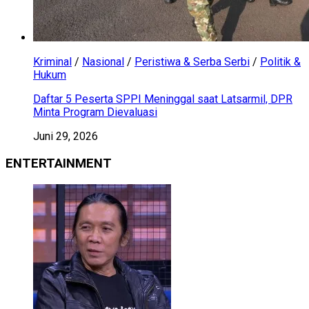
Kriminal
/
Nasional
/
Peristiwa & Serba Serbi
/
Politik &
Hukum
Daftar 5 Peserta SPPI Meninggal saat Latsarmil, DPR
Minta Program Dievaluasi
Juni 29, 2026
ENTERTAINMENT