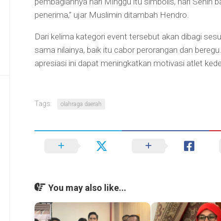
pembagiannya hari Minggu itu simbolis, hari Senin b
penerima,” ujar Muslimin ditambah Hendro.
Dari kelima kategori event tersebut akan dibagi ses
sama nilainya, baik itu cabor perorangan dan bereg
apresiasi ini dapat meningkatkan motivasi atlet ked
Tags:
olahraga daerah
You may also like...