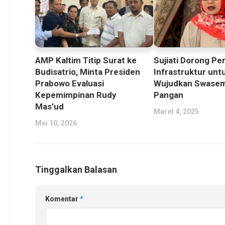
AMP Kaltim Titip Surat ke
Sujiati Dorong Pe
Budisatrio, Minta Presiden
Infrastruktur unt
Prabowo Evaluasi
Wujudkan Swase
Kepemimpinan Rudy
Pangan
Mas’ud
Maret 4, 2025
Mei 10, 2026
Tinggalkan Balasan
Komentar
*