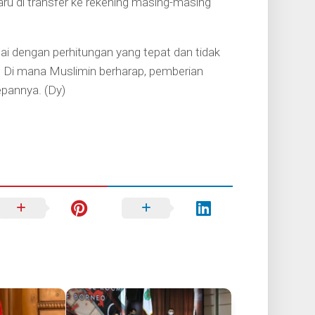
aru di transfer ke rekening masing-masing
uai dengan perhitungan yang tepat dan tidak
u. Di mana Muslimin berharap, pemberian
epannya. (Dy)