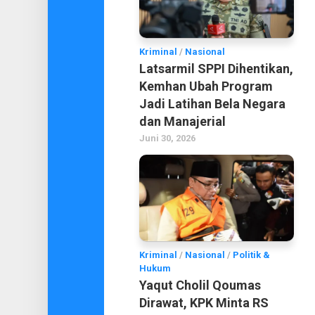
Kriminal
/
Nasional
Latsarmil SPPI Dihentikan,
Kemhan Ubah Program
Jadi Latihan Bela Negara
dan Manajerial
Juni 30, 2026
Kriminal
/
Nasional
/
Politik &
Hukum
Yaqut Cholil Qoumas
Dirawat, KPK Minta RS