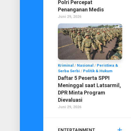
Polri Percepat
Penanganan Medis
Juni 29, 2026
Kriminal
/
Nasional
/
Peristiwa &
Serba Serbi
/
Politik & Hukum
Daftar 5 Peserta SPPI
Meninggal saat Latsarmil,
DPR Minta Program
Dievaluasi
Juni 29, 2026
ENTERTAINMENT