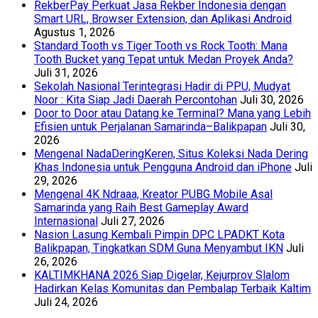
RekberPay Perkuat Jasa Rekber Indonesia dengan
Smart URL, Browser Extension, dan Aplikasi Android
Agustus 1, 2026
Standard Tooth vs Tiger Tooth vs Rock Tooth: Mana
Tooth Bucket yang Tepat untuk Medan Proyek Anda?
Juli 31, 2026
Sekolah Nasional Terintegrasi Hadir di PPU, Mudyat
Noor : Kita Siap Jadi Daerah Percontohan
Juli 30, 2026
Door to Door atau Datang ke Terminal? Mana yang Lebih
Efisien untuk Perjalanan Samarinda–Balikpapan
Juli 30,
2026
Mengenal NadaDeringKeren, Situs Koleksi Nada Dering
Khas Indonesia untuk Pengguna Android dan iPhone
Juli
29, 2026
Mengenal 4K Ndraaa, Kreator PUBG Mobile Asal
Samarinda yang Raih Best Gameplay Award
Internasional
Juli 27, 2026
Nasion Lasung Kembali Pimpin DPC LPADKT Kota
Balikpapan, Tingkatkan SDM Guna Menyambut IKN
Juli
26, 2026
KALTIMKHANA 2026 Siap Digelar, Kejurprov Slalom
Hadirkan Kelas Komunitas dan Pembalap Terbaik Kaltim
Juli 24, 2026