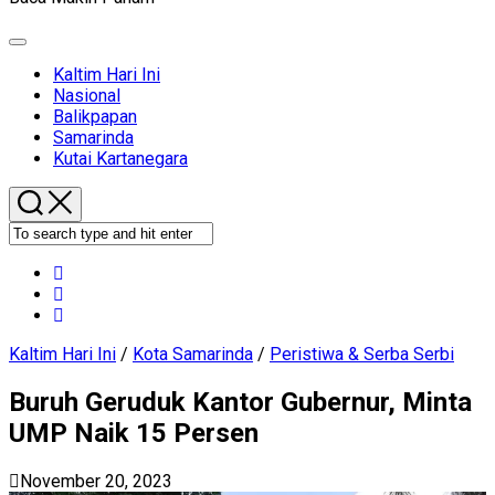
Expand
Menu
Current
Kaltim Hari Ini
Page
Nasional
Parent
Balikpapan
Current
Samarinda
Page
Kutai Kartanegara
Parent
Kaltim Hari Ini
/
Kota Samarinda
/
Peristiwa & Serba Serbi
Buruh Geruduk Kantor Gubernur, Minta
UMP Naik 15 Persen
November 20, 2023