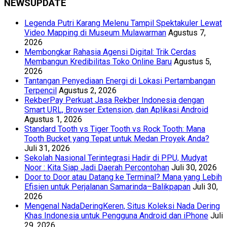
NEWSUPDATE
Legenda Putri Karang Melenu Tampil Spektakuler Lewat
Video Mapping di Museum Mulawarman
Agustus 7,
2026
Membongkar Rahasia Agensi Digital: Trik Cerdas
Membangun Kredibilitas Toko Online Baru
Agustus 5,
2026
Tantangan Penyediaan Energi di Lokasi Pertambangan
Terpencil
Agustus 2, 2026
RekberPay Perkuat Jasa Rekber Indonesia dengan
Smart URL, Browser Extension, dan Aplikasi Android
Agustus 1, 2026
Standard Tooth vs Tiger Tooth vs Rock Tooth: Mana
Tooth Bucket yang Tepat untuk Medan Proyek Anda?
Juli 31, 2026
Sekolah Nasional Terintegrasi Hadir di PPU, Mudyat
Noor : Kita Siap Jadi Daerah Percontohan
Juli 30, 2026
Door to Door atau Datang ke Terminal? Mana yang Lebih
Efisien untuk Perjalanan Samarinda–Balikpapan
Juli 30,
2026
Mengenal NadaDeringKeren, Situs Koleksi Nada Dering
Khas Indonesia untuk Pengguna Android dan iPhone
Juli
29, 2026