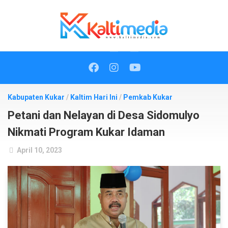
Skip
to
content
Kabupaten Kukar
/
Kaltim Hari Ini
/
Pemkab Kukar
Petani dan Nelayan di Desa Sidomulyo
Nikmati Program Kukar Idaman
April 10, 2023