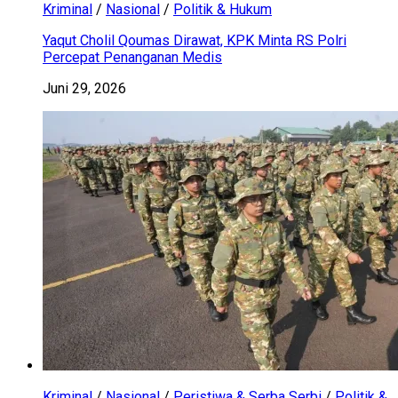
Kriminal
/
Nasional
/
Politik & Hukum
Yaqut Cholil Qoumas Dirawat, KPK Minta RS Polri
Percepat Penanganan Medis
Juni 29, 2026
Kriminal
/
Nasional
/
Peristiwa & Serba Serbi
/
Politik &