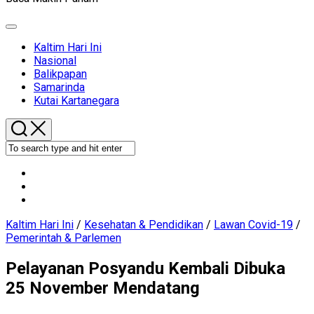
Expand
Menu
Current
Kaltim Hari Ini
Page
Nasional
Parent
Balikpapan
Samarinda
Kutai Kartanegara
Kaltim Hari Ini
/
Kesehatan & Pendidikan
/
Lawan Covid-19
/
Pemerintah & Parlemen
Pelayanan Posyandu Kembali Dibuka
25 November Mendatang