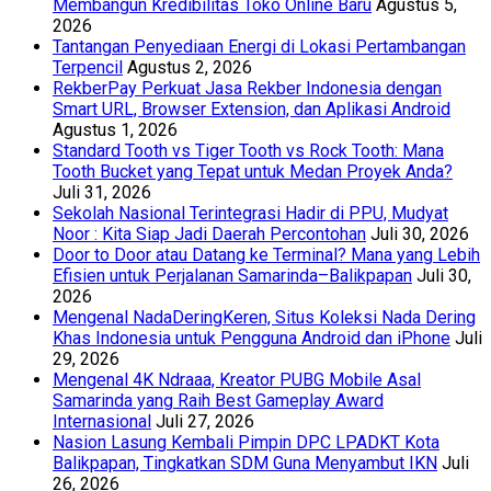
Membangun Kredibilitas Toko Online Baru
Agustus 5,
2026
Tantangan Penyediaan Energi di Lokasi Pertambangan
Terpencil
Agustus 2, 2026
RekberPay Perkuat Jasa Rekber Indonesia dengan
Smart URL, Browser Extension, dan Aplikasi Android
Agustus 1, 2026
Standard Tooth vs Tiger Tooth vs Rock Tooth: Mana
Tooth Bucket yang Tepat untuk Medan Proyek Anda?
Juli 31, 2026
Sekolah Nasional Terintegrasi Hadir di PPU, Mudyat
Noor : Kita Siap Jadi Daerah Percontohan
Juli 30, 2026
Door to Door atau Datang ke Terminal? Mana yang Lebih
Efisien untuk Perjalanan Samarinda–Balikpapan
Juli 30,
2026
Mengenal NadaDeringKeren, Situs Koleksi Nada Dering
Khas Indonesia untuk Pengguna Android dan iPhone
Juli
29, 2026
Mengenal 4K Ndraaa, Kreator PUBG Mobile Asal
Samarinda yang Raih Best Gameplay Award
Internasional
Juli 27, 2026
Nasion Lasung Kembali Pimpin DPC LPADKT Kota
Balikpapan, Tingkatkan SDM Guna Menyambut IKN
Juli
26, 2026