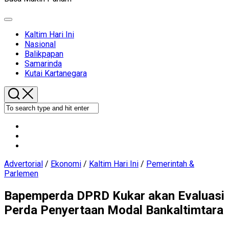
Expand
Menu
Current
Kaltim Hari Ini
Page
Nasional
Parent
Balikpapan
Samarinda
Kutai Kartanegara
Advertorial
/
Ekonomi
/
Kaltim Hari Ini
/
Pemerintah &
Parlemen
Bapemperda DPRD Kukar akan Evaluasi
Perda Penyertaan Modal Bankaltimtara