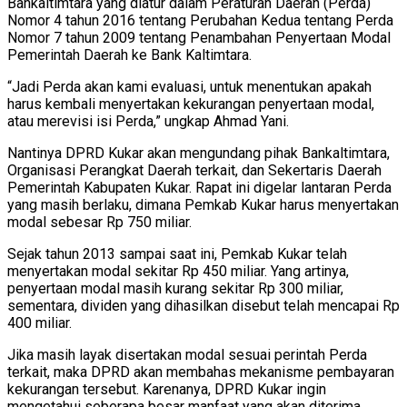
Bankaltimtara yang diatur dalam Peraturan Daerah (Perda)
Nomor 4 tahun 2016 tentang Perubahan Kedua tentang Perda
Nomor 7 tahun 2009 tentang Penambahan Penyertaan Modal
Pemerintah Daerah ke Bank Kaltimtara.
“Jadi Perda akan kami evaluasi, untuk menentukan apakah
harus kembali menyertakan kekurangan penyertaan modal,
atau merevisi isi Perda,” ungkap Ahmad Yani.
Nantinya DPRD Kukar akan mengundang pihak Bankaltimtara,
Organisasi Perangkat Daerah terkait, dan Sekertaris Daerah
Pemerintah Kabupaten Kukar. Rapat ini digelar lantaran Perda
yang masih berlaku, dimana Pemkab Kukar harus menyertakan
modal sebesar Rp 750 miliar.
Sejak tahun 2013 sampai saat ini, Pemkab Kukar telah
menyertakan modal sekitar Rp 450 miliar. Yang artinya,
penyertaan modal masih kurang sekitar Rp 300 miliar,
sementara, dividen yang dihasilkan disebut telah mencapai Rp
400 miliar.
Jika masih layak disertakan modal sesuai perintah Perda
terkait, maka DPRD akan membahas mekanisme pembayaran
kekurangan tersebut. Karenanya, DPRD Kukar ingin
mengetahui seberapa besar manfaat yang akan diterima