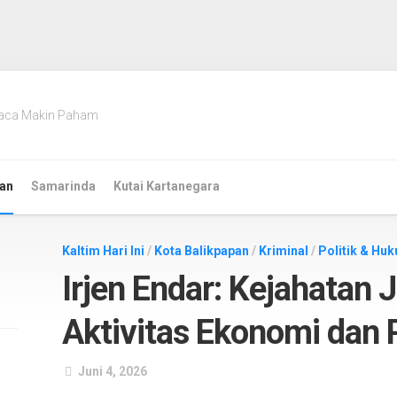
aca Makin Paham
an
Samarinda
Kutai Kartanegara
Kaltim Hari Ini
/
Kota Balikpapan
/
Kriminal
/
Politik & Hu
Irjen Endar: Kejahatan
Aktivitas Ekonomi dan
Juni 4, 2026