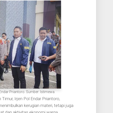
 Endar Priantoro. Sumber: Istimewa.
Timur, Irjen Pol Endar Priantoro,
nimbulkan kerugian materi, tetapi juga
t dan aktivitas ekonomi warga.