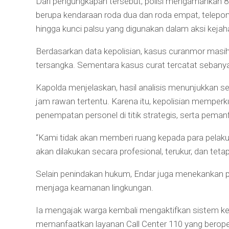
Dari pengungkapan tersebut, polisi mengamankan 85
berupa kendaraan roda dua dan roda empat, telepon s
hingga kunci palsu yang digunakan dalam aksi kejah
Berdasarkan data kepolisian, kasus curanmor masi
tersangka. Sementara kasus curat tercatat sebanya
Kapolda menjelaskan, hasil analisis menunjukkan seb
jam rawan tertentu. Karena itu, kepolisian memperku
penempatan personel di titik strategis, serta pem
“Kami tidak akan memberi ruang kepada para pelak
akan dilakukan secara profesional, terukur, dan te
Selain penindakan hukum, Endar juga menekankan p
menjaga keamanan lingkungan.
Ia mengajak warga kembali mengaktifkan sistem ke
memanfaatkan layanan Call Center 110 yang berope