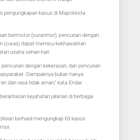
ers pengungkapan kasus di Mapolresta
raan bermotor (curanmor), pencurian dengan
an (curas) dapat memicu kekhawatiran
an usaha sehari-hari.
, pencurian dengan kekerasan, dan pencurian
masyarakat. Dampaknya bukan hanya
an dan rasa tidak aman,” kata Endar.
berantasan kejahatan jalanan di berbagai
polisian berhasil mengungkap 63 kasus
nmor.