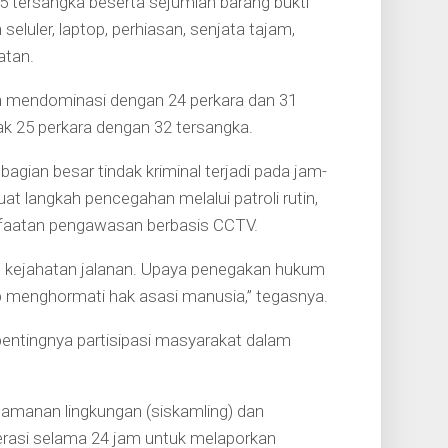
 tersangka beserta sejumlah barang bukti
eluler, laptop, perhiasan, senjata tajam,
atan.
h mendominasi dengan 24 perkara dan 31
k 25 perkara dengan 32 tersangka.
agian besar tindak kriminal terjadi pada jam-
at langkah pencegahan melalui patroli rutin,
anfaatan pengawasan berbasis CCTV.
u kejahatan jalanan. Upaya penegakan hukum
tap menghormati hak asasi manusia,” tegasnya.
entingnya partisipasi masyarakat dalam
amanan lingkungan (siskamling) dan
rasi selama 24 jam untuk melaporkan