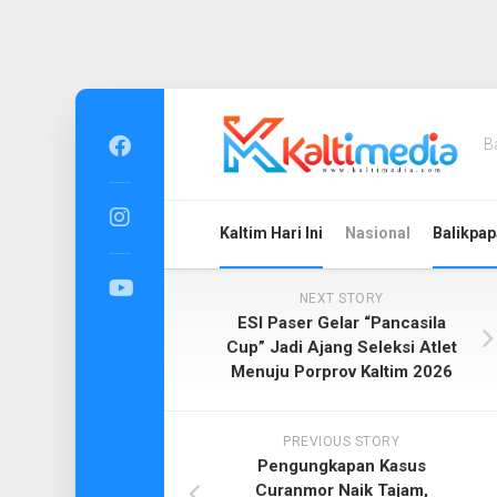
Skip
to
B
content
Kaltim Hari Ini
Nasional
Balikpap
NEXT STORY
ESI Paser Gelar “Pancasila
Cup” Jadi Ajang Seleksi Atlet
Menuju Porprov Kaltim 2026
PREVIOUS STORY
Pengungkapan Kasus
Curanmor Naik Tajam,