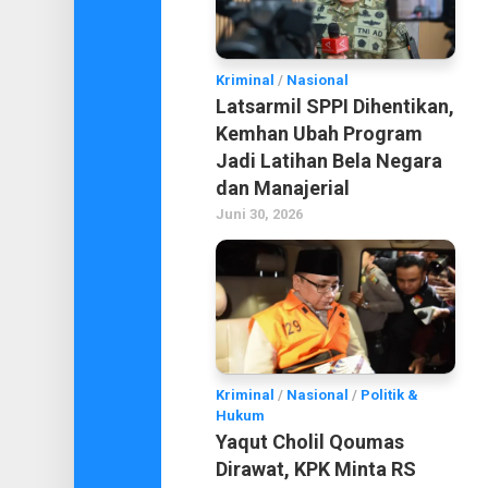
Kriminal
/
Nasional
Latsarmil SPPI Dihentikan,
Kemhan Ubah Program
Jadi Latihan Bela Negara
dan Manajerial
Juni 30, 2026
Kriminal
/
Nasional
/
Politik &
Hukum
Yaqut Cholil Qoumas
Dirawat, KPK Minta RS