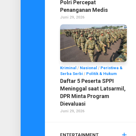
Polri Percepat
Penanganan Medis
Juni 29, 2026
Kriminal
/
Nasional
/
Peristiwa &
Serba Serbi
/
Politik & Hukum
Daftar 5 Peserta SPPI
Meninggal saat Latsarmil,
DPR Minta Program
Dievaluasi
Juni 29, 2026
ENTERTAINMENT