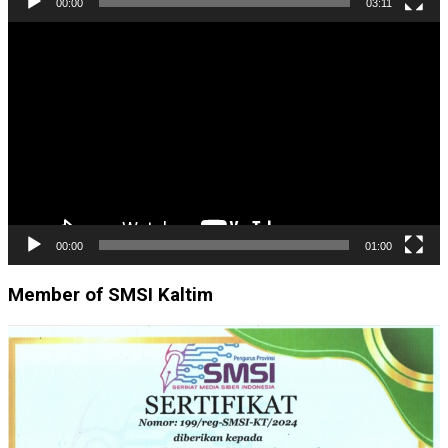
00:00
03:11
Pemutar
Video
00:00
01:00
Member of SMSI Kaltim