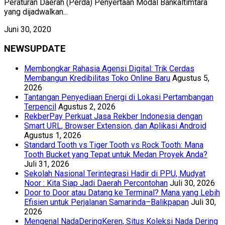
Peraturan Daerah (Perda) Penyertaan Modal Bankaltimtara
yang dijadwalkan...
Juni 30, 2020
NEWSUPDATE
Membongkar Rahasia Agensi Digital: Trik Cerdas
Membangun Kredibilitas Toko Online Baru
Agustus 5,
2026
Tantangan Penyediaan Energi di Lokasi Pertambangan
Terpencil
Agustus 2, 2026
RekberPay Perkuat Jasa Rekber Indonesia dengan
Smart URL, Browser Extension, dan Aplikasi Android
Agustus 1, 2026
Standard Tooth vs Tiger Tooth vs Rock Tooth: Mana
Tooth Bucket yang Tepat untuk Medan Proyek Anda?
Juli 31, 2026
Sekolah Nasional Terintegrasi Hadir di PPU, Mudyat
Noor : Kita Siap Jadi Daerah Percontohan
Juli 30, 2026
Door to Door atau Datang ke Terminal? Mana yang Lebih
Efisien untuk Perjalanan Samarinda–Balikpapan
Juli 30,
2026
Mengenal NadaDeringKeren, Situs Koleksi Nada Dering