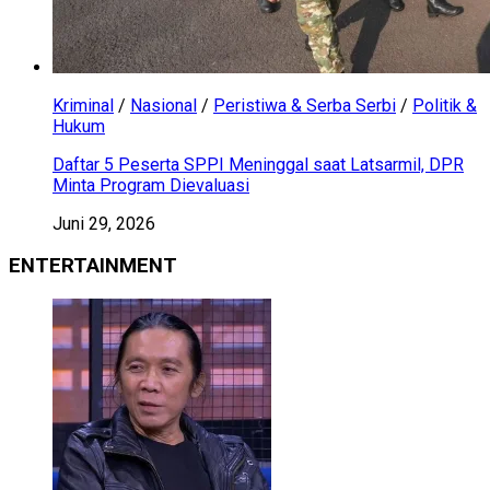
Kriminal
/
Nasional
/
Peristiwa & Serba Serbi
/
Politik &
Hukum
Daftar 5 Peserta SPPI Meninggal saat Latsarmil, DPR
Minta Program Dievaluasi
Juni 29, 2026
ENTERTAINMENT