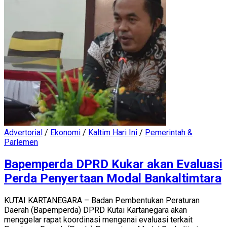
Advertorial
/
Ekonomi
/
Kaltim Hari Ini
/
Pemerintah &
Parlemen
Bapemperda DPRD Kukar akan Evaluasi
Perda Penyertaan Modal Bankaltimtara
KUTAI KARTANEGARA – Badan Pembentukan Peraturan
Daerah (Bapemperda) DPRD Kutai Kartanegara akan
menggelar rapat koordinasi mengenai evaluasi terkait