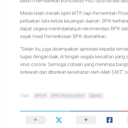
belum memberikan konstribusi PAD optimal bila dib
Meski telah meraih opini WTP, tapi Pemerintah Pro
perbaikan tata kelola keuangan daerah. BPK berhar
dapat segera menindaklanjuti rekomendasi BPK dala
sejak Hasil Pemeriksaan BPK diserahkan.
“Selain itu, juga disampaikan apresiasi kepada te
tugas dengan baik, di tengah segala kesulitan yang
virus corona. Semoga cobaan yang menimpa bangsa 
terlewati dan diberikan kesehatan oleh Allah SWT,” s
Tags:
BPK RI
DPRD Provinsi Kaltim
Laporan