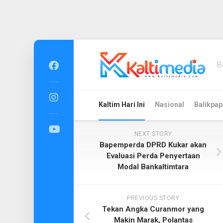
Skip
to
B
content
Kaltim Hari Ini
Nasional
Balikpap
NEXT STORY
Bapemperda DPRD Kukar akan
Evaluasi Perda Penyertaan
Modal Bankaltimtara
PREVIOUS STORY
Tekan Angka Curanmor yang
Makin Marak, Polantas