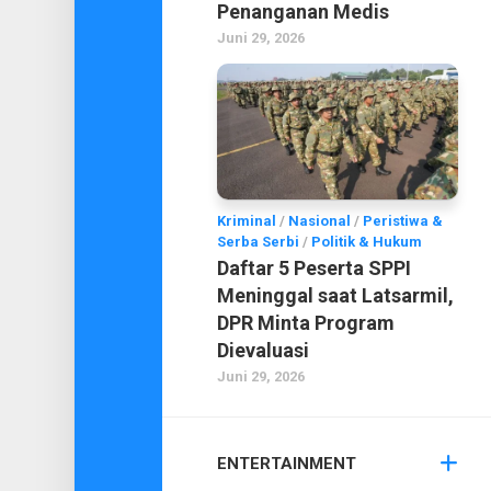
Penanganan Medis
Juni 29, 2026
Kriminal
/
Nasional
/
Peristiwa &
Serba Serbi
/
Politik & Hukum
Daftar 5 Peserta SPPI
Meninggal saat Latsarmil,
DPR Minta Program
Dievaluasi
Juni 29, 2026
ENTERTAINMENT