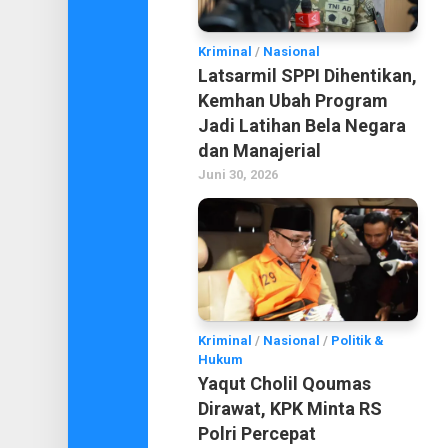
Kriminal
/
Nasional
Latsarmil SPPI Dihentikan,
Kemhan Ubah Program
Jadi Latihan Bela Negara
dan Manajerial
Juni 30, 2026
Kriminal
/
Nasional
/
Politik &
Hukum
Yaqut Cholil Qoumas
Dirawat, KPK Minta RS
Polri Percepat