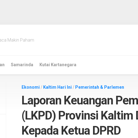
aca Makin Paham
an
Samarinda
Kutai Kartanegara
Ekonomi
/
Kaltim Hari Ini
/
Pemerintah & Parlemen
Laporan Keuangan Peme
(LKPD) Provinsi Kaltim
Kepada Ketua DPRD