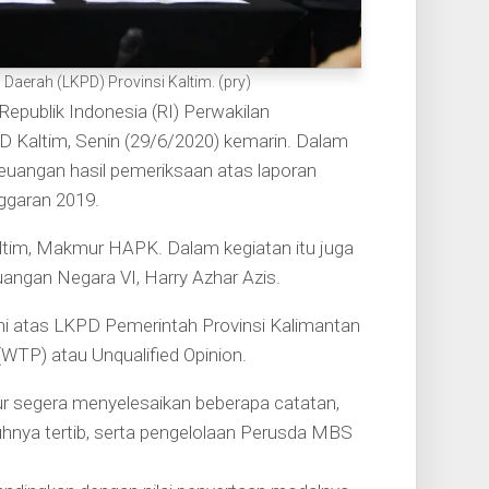
aerah (LKPD) Provinsi Kaltim. (pry)
blik Indonesia (RI) Perwakilan
 Kaltim, Senin (29/6/2020) kemarin. Dalam
uangan hasil pemeriksaan atas laporan
ggaran 2019.
tim, Makmur HAPK. Dalam kegiatan itu juga
angan Negara VI, Harry Azhar Azis.
i atas LKPD Pemerintah Provinsi Kalimantan
WTP) atau Unqualified Opinion.
r segera menyelesaikan beberapa catatan,
hnya tertib, serta pengelolaan Perusda MBS