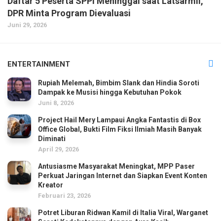
Daftar 5 Peserta SPPI Meninggal saat Latsarmil,
DPR Minta Program Dievaluasi
Juni 29, 2026
ENTERTAINMENT
Rupiah Melemah, Bimbim Slank dan Hindia Soroti
Dampak ke Musisi hingga Kebutuhan Pokok
Juni 8, 2026
Project Hail Mery Lampaui Angka Fantastis di Box
Office Global, Bukti Film Fiksi Ilmiah Masih Banyak
Diminati
April 29, 2026
Antusiasme Masyarakat Meningkat, MPP Paser
Perkuat Jaringan Internet dan Siapkan Event Konten
Kreator
Februari 23, 2026
Potret Liburan Ridwan Kamil di Italia Viral, Warganet