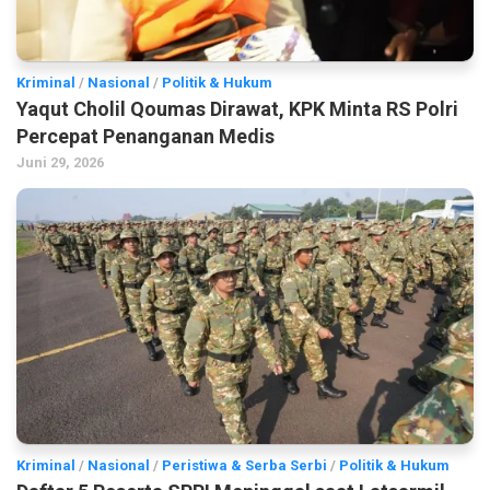
Kriminal
/
Nasional
/
Politik & Hukum
Yaqut Cholil Qoumas Dirawat, KPK Minta RS Polri
Percepat Penanganan Medis
Juni 29, 2026
Kriminal
/
Nasional
/
Peristiwa & Serba Serbi
/
Politik & Hukum