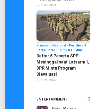
Juni 29, 2026
Kriminal
/
Nasional
/
Peristiwa &
Serba Serbi
/
Politik & Hukum
Daftar 5 Peserta SPPI
Meninggal saat Latsarmil,
DPR Minta Program
Dievaluasi
Juni 29, 2026
ENTERTAINMENT
Rupiah Melemah,