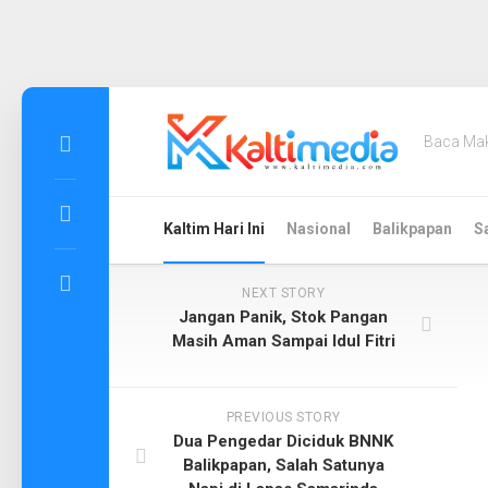
Skip
to
Baca Ma
content
Kaltim Hari Ini
Nasional
Balikpapan
S
NEXT STORY
Jangan Panik, Stok Pangan
Masih Aman Sampai Idul Fitri
PREVIOUS STORY
Dua Pengedar Diciduk BNNK
Balikpapan, Salah Satunya