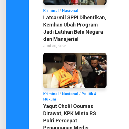
Kriminal
/
Nasional
Latsarmil SPPI Dihentikan,
Kemhan Ubah Program
Jadi Latihan Bela Negara
dan Manajerial
Juni 30, 2026
Kriminal
/
Nasional
/
Politik &
Hukum
Yaqut Cholil Qoumas
Dirawat, KPK Minta RS
Polri Percepat
Penanganan Medis