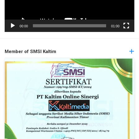
00:00
01:00
Member of SMSI Kaltim