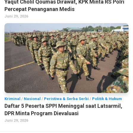
Yaqut Cholil Qoumas Dirawat, KPK Minta RS Polri
Percepat Penanganan Medis
Juni 29, 2026
Kriminal
/
Nasional
/
Peristiwa & Serba Serbi
/
Politik & Hukum
Daftar 5 Peserta SPPI Meninggal saat Latsarmil,
DPR Minta Program Dievaluasi
Juni 29, 2026