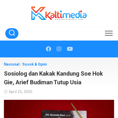
Skip
to
content
Nasional
/
Sosok & Opini
Sosiolog dan Kakak Kandung Soe Hok
Gie, Arief Budiman Tutup Usia
April 23, 2020