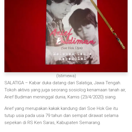
(Istimewa)
SALATIGA – Kabar duka datang dari Salatiga, Jawa Tengah.
Tokoh aktivis yang juga seorang sosiolog kenamaan tanah air,
Arief Budiman meninggal dunia, Kamis (23/4/2020) siang.
Arief yang merupakan kakak kandung dari Soe Hok Gie itu
tutup usia pada usia 79 tahun dan sempat dirawat selama
sepekan di RS Ken Saras, Kabupaten Semarang.