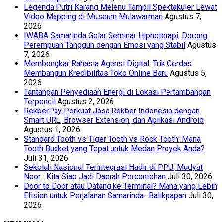
Legenda Putri Karang Melenu Tampil Spektakuler Lewat
Video Mapping di Museum Mulawarman
Agustus 7,
2026
IWABA Samarinda Gelar Seminar Hipnoterapi, Dorong
Perempuan Tangguh dengan Emosi yang Stabil
Agustus
7, 2026
Membongkar Rahasia Agensi Digital: Trik Cerdas
Membangun Kredibilitas Toko Online Baru
Agustus 5,
2026
Tantangan Penyediaan Energi di Lokasi Pertambangan
Terpencil
Agustus 2, 2026
RekberPay Perkuat Jasa Rekber Indonesia dengan
Smart URL, Browser Extension, dan Aplikasi Android
Agustus 1, 2026
Standard Tooth vs Tiger Tooth vs Rock Tooth: Mana
Tooth Bucket yang Tepat untuk Medan Proyek Anda?
Juli 31, 2026
Sekolah Nasional Terintegrasi Hadir di PPU, Mudyat
Noor : Kita Siap Jadi Daerah Percontohan
Juli 30, 2026
Door to Door atau Datang ke Terminal? Mana yang Lebih
Efisien untuk Perjalanan Samarinda–Balikpapan
Juli 30,
2026