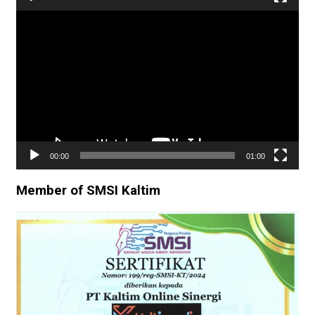
Pemutar
Video
00:00
01:00
Member of SMSI Kaltim