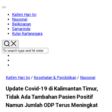
Expand
Menu
Current
Kaltim Hari Ini
Page
Current
Nasional
Parent
Page
Balikpapan
Parent
Samarinda
Kutai Kartanegara
Kaltim Hari Ini
/
Kesehatan & Pendidikan
/
Nasional
Update Covid-19 di Kalimantan Timur,
Tidak Ada Tambahan Pasien Positif
Namun Jumlah ODP Terus Meningkat