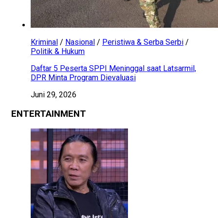
Kriminal
/
Nasional
/
Peristiwa & Serba Serbi
/
Politik & Hukum
Daftar 5 Peserta SPPI Meninggal saat Latsarmil,
DPR Minta Program Dievaluasi
Juni 29, 2026
ENTERTAINMENT