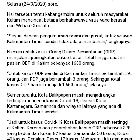
Selasa (24/3/2020) sore.
Hal tersebut tentu kabar gembira untuk seluruh masyarakat
Kaltim mengingat betapa berbahayanya virus yang berasal
dari Wuhan China itu.
“Sesuai dengan pengumuman resmi dari pusat, untuk wilayah
Kalimantan Timur sendiri tidak ada penambahan,” ungkapnya.
Namun untuk kasus Orang Dalam Pemantauan (ODP)
mengalami peningkatan cukup besar. Total hingga saat ini
pasien ODP di Kaltim sebanyak 1660 orang.
“Untuk kasus ODP sendiri di Kalimantan Timur bertambah 595
orang, dan PDP juga bertambah 3 orang. Sehingga total
kasus ODP hari ini menjadi 1.660 orang,” jelasnya.
Sementara itu, Kota Balikpapan masih menjadi angka
tertinggi mengenai kasus Covid-19, disusul Kutai
Kartanegara, Samarinda dan wilayah lainnya yang ada di
Kalimantan Timur sendiri.
“Jadi untuk kasus Covid-19 Kota Balikpapan masih tertinggi
di Kaltim. Karena ada penambahan kasus ODP sebanyak 378,
yang kedua dari Kukar 82 kasus, Samarinda 50 kasus, Kubar
40 kasus, Penajam Paser 17 kasus, Mahakam Hulu dan paser