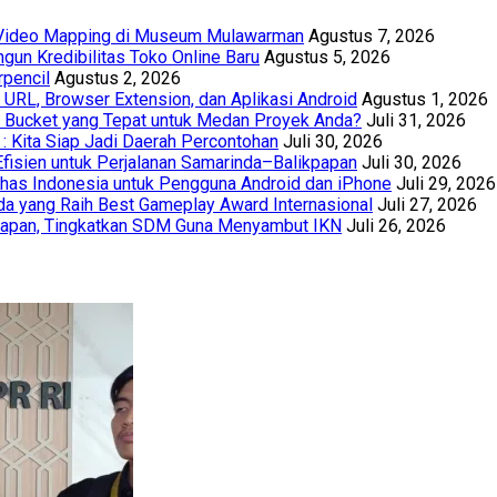
t Video Mapping di Museum Mulawarman
Agustus 7, 2026
un Kredibilitas Toko Online Baru
Agustus 5, 2026
rpencil
Agustus 2, 2026
URL, Browser Extension, dan Aplikasi Android
Agustus 1, 2026
th Bucket yang Tepat untuk Medan Proyek Anda?
Juli 31, 2026
 : Kita Siap Jadi Daerah Percontohan
Juli 30, 2026
Efisien untuk Perjalanan Samarinda–Balikpapan
Juli 30, 2026
has Indonesia untuk Pengguna Android dan iPhone
Juli 29, 2026
a yang Raih Best Gameplay Award Internasional
Juli 27, 2026
papan, Tingkatkan SDM Guna Menyambut IKN
Juli 26, 2026