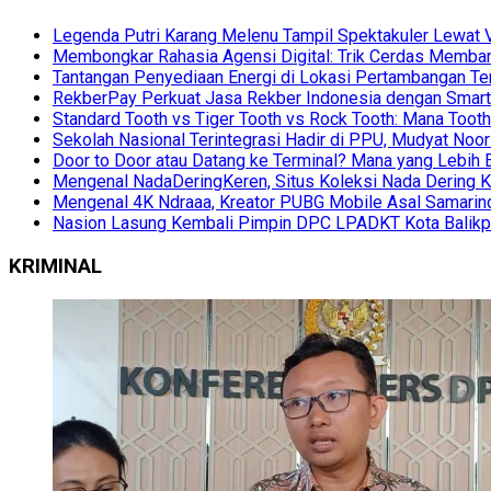
Legenda Putri Karang Melenu Tampil Spektakuler Lewa
Membongkar Rahasia Agensi Digital: Trik Cerdas Membang
Tantangan Penyediaan Energi di Lokasi Pertambangan Te
RekberPay Perkuat Jasa Rekber Indonesia dengan Smart 
Standard Tooth vs Tiger Tooth vs Rock Tooth: Mana Too
Sekolah Nasional Terintegrasi Hadir di PPU, Mudyat Noor
Door to Door atau Datang ke Terminal? Mana yang Lebih 
Mengenal NadaDeringKeren, Situs Koleksi Nada Dering K
Mengenal 4K Ndraaa, Kreator PUBG Mobile Asal Samarind
Nasion Lasung Kembali Pimpin DPC LPADKT Kota Balik
KRIMINAL