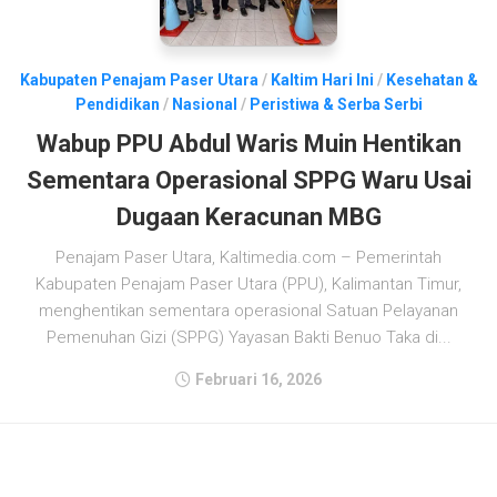
Kabupaten Penajam Paser Utara
/
Kaltim Hari Ini
/
Kesehatan &
Pendidikan
/
Nasional
/
Peristiwa & Serba Serbi
Wabup PPU Abdul Waris Muin Hentikan
Sementara Operasional SPPG Waru Usai
Dugaan Keracunan MBG
Penajam Paser Utara, Kaltimedia.com – Pemerintah
Kabupaten Penajam Paser Utara (PPU), Kalimantan Timur,
menghentikan sementara operasional Satuan Pelayanan
Pemenuhan Gizi (SPPG) Yayasan Bakti Benuo Taka di...
Februari 16, 2026