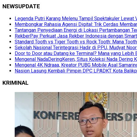
NEWSUPDATE
Legenda Putri Karang Melenu Tampil Spektakuler Lewa
Membongkar Rahasia Agensi Digital: Trik Cerdas Membang
Tantangan Penyediaan Energi di Lokasi Pertambangan Te
RekberPay Perkuat Jasa Rekber Indonesia dengan Smart 
Standard Tooth vs Tiger Tooth vs Rock Tooth: Mana Too
Sekolah Nasional Terintegrasi Hadir di PPU, Mudyat Noor
Door to Door atau Datang ke Terminal? Mana yang Lebih 
Mengenal NadaDeringKeren, Situs Koleksi Nada Dering K
Mengenal 4K Ndraaa, Kreator PUBG Mobile Asal Samarind
Nasion Lasung Kembali Pimpin DPC LPADKT Kota Balik
KRIMINAL