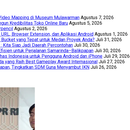
t Video Mapping di Museum Mulawarman
Agustus 7, 2026
un Kredibilitas Toko Online Baru
Agustus 5, 2026
rpencil
Agustus 2, 2026
URL, Browser Extension, dan Aplikasi Android
Agustus 1, 2026
th Bucket yang Tepat untuk Medan Proyek Anda?
Juli 31, 2026
 : Kita Siap Jadi Daerah Percontohan
Juli 30, 2026
Efisien untuk Perjalanan Samarinda–Balikpapan
Juli 30, 2026
has Indonesia untuk Pengguna Android dan iPhone
Juli 29, 2026
a yang Raih Best Gameplay Award Internasional
Juli 27, 2026
papan, Tingkatkan SDM Guna Menyambut IKN
Juli 26, 2026