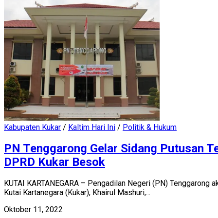
Kabupaten Kukar
/
Kaltim Hari Ini
/
Politik & Hukum
PN Tenggarong Gelar Sidang Putusan T
DPRD Kukar Besok
KUTAI KARTANEGARA – Pengadilan Negeri (PN) Tenggarong aka
Kutai Kartanegara (Kukar), Khairul Mashuri,...
Oktober 11, 2022