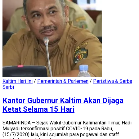
Kaltim Hari Ini
/
Pemerintah & Parlemen
/
Peristiwa & Serba
Serbi
Kantor Gubernur Kaltim Akan Dijaga
Ketat Selama 15 Hari
SAMARINDA – Sejak Wakil Gubernur Kalimantan Timur, Hadi
Mulyadi terkonfirmasi positif COVID-19 pada Rabu,
(15/7/2020) lalu, kini sejumlah para pegawai dan staff