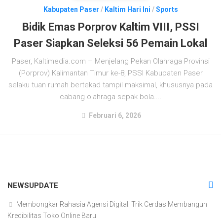
Kabupaten Paser
/
Kaltim Hari Ini
/
Sports
Bidik Emas Porprov Kaltim VIII, PSSI
Paser Siapkan Seleksi 56 Pemain Lokal
Paser, Kaltimedia.com – Menjelang Pekan Olahraga Provinsi
(Porprov) Kalimantan Timur ke-8, PSSI Kabupaten Paser
selaku tuan rumah bertekad tampil maksimal, khususnya pada
cabang olahraga sepak bola....
Februari 6, 2026
NEWSUPDATE
Membongkar Rahasia Agensi Digital: Trik Cerdas Membangun
Kredibilitas Toko Online Baru